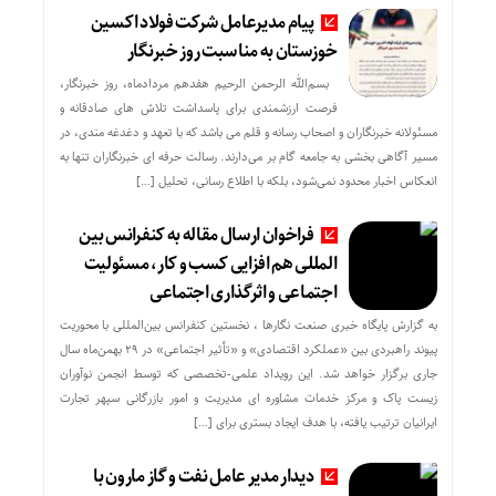
پیام مدیرعامل شرکت فولاد اکسین
خوزستان به مناسبت روز خبرنگار
بسم‌الله الرحمن الرحیم هفدهم مردادماه، روز خبرنگار،
فرصت ارزشمندی برای پاسداشت تلاش‌ های صادقانه و
مسئولانه خبرنگاران و اصحاب رسانه و قلم می باشد که با تعهد و دغدغه‌ مندی، در
مسیر آگاهی‌ بخشی به جامعه گام بر می‌دارند. رسالت حرفه‌ ای خبرنگاران تنها به
انعکاس اخبار محدود نمی‌شود، بلکه با اطلاع رسانی، تحلیل […]
فراخوان ارسال مقاله به کنفرانس بین
المللی هم افزایی کسب و کار، مسئولیت
اجتماعی و اثرگذاری اجتماعی
به گزارش پایگاه خبری صنعت نگارها ، نخستین کنفرانس بین‌المللی با محوریت
پیوند راهبردی بین «عملکرد اقتصادی» و «تأثیر اجتماعی» در ۲۹ بهمن‌ماه سال
جاری برگزار خواهد شد. این رویداد علمی-تخصصی که توسط انجمن نوآوران
زیست پاک و مرکز خدمات مشاوره ای مدیریت و امور بازرگانی سپهر تجارت
ایرانیان ترتیب یافته، با هدف ایجاد بستری برای […]
دیدار مدیر عامل نفت و گاز مارون با