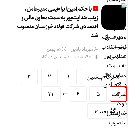
با حکم امین ابراهیمی مدیرعامل،
زینب هدایت‌پور به سمت معاون مالی و
اقتصادی شرکت فولاد خوزستان منصوب
شد
مهرداد باباپور
۱۵ بهمن
143 بازدید
بدون دیدگاه
« برگه‌ٔ پیشین
1
2
3
21
6
5
4
برگهٔ بعد »