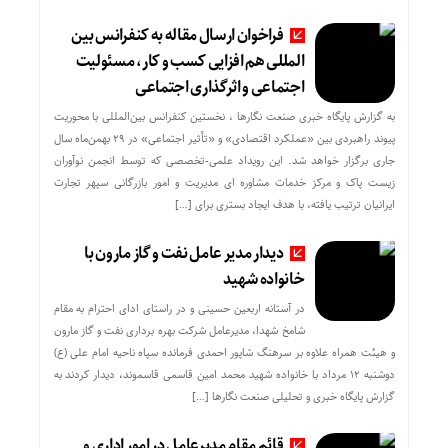
فراخوان ارسال مقاله به کنفرانس بین
المللی هم افزایی کسب و کار، مسئولیت
اجتماعی و اثرگذاری اجتماعی
به گزارش پایگاه خبری صنعت نگارها ، نخستین کنفرانس بین‌المللی با محوریت
پیوند راهبردی بین «عملکرد اقتصادی» و «تأثیر اجتماعی» در ۲۹ بهمن‌ماه سال
جاری برگزار خواهد شد. این رویداد علمی-تخصصی که توسط انجمن نوآوران
زیست پاک و مرکز خدمات مشاوره ای مدیریت و امور بازرگانی سپهر تجارت
ایرانیان ترتیب یافته، با هدف ایجاد بستری برای […]
دیدار مدیر عامل نفت و گاز مارون با
خانواده شهید
در آستانه اربعین حسینی و در راستای ادای احترام به مقام
شامخ شهدا، مدیرعامل شرکت بهره برداری نفت و گاز مارون
و هیئت همراه علاوه بر سرهنگ شاپور احمدی فرمانده سپاه ناحیه امام علی (ع)
دوشنبه ۱۲ مرداد با خانواده شهید محمد امین قاسمی قاسموند، دیدار کردند به
گزارش پایگاه خبری و تحلیلی صنعت نگارها […]
قائم مقام مدیرعامل در امور اداری و