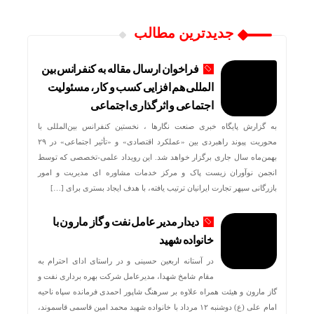
جدیدترین مطالب
فراخوان ارسال مقاله به کنفرانس بین
المللی هم افزایی کسب و کار، مسئولیت
اجتماعی و اثرگذاری اجتماعی
به گزارش پایگاه خبری صنعت نگارها ، نخستین کنفرانس بین‌المللی با
محوریت پیوند راهبردی بین «عملکرد اقتصادی» و «تأثیر اجتماعی» در ۲۹
بهمن‌ماه سال جاری برگزار خواهد شد. این رویداد علمی-تخصصی که توسط
انجمن نوآوران زیست پاک و مرکز خدمات مشاوره ای مدیریت و امور
بازرگانی سپهر تجارت ایرانیان ترتیب یافته، با هدف ایجاد بستری برای […]
دیدار مدیر عامل نفت و گاز مارون با
خانواده شهید
در آستانه اربعین حسینی و در راستای ادای احترام به
مقام شامخ شهدا، مدیرعامل شرکت بهره برداری نفت و
گاز مارون و هیئت همراه علاوه بر سرهنگ شاپور احمدی فرمانده سپاه ناحیه
امام علی (ع) دوشنبه ۱۲ مرداد با خانواده شهید محمد امین قاسمی قاسموند،