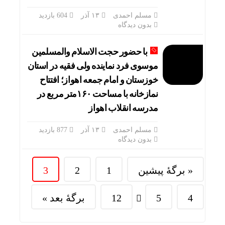
مسلم احمدی
۱۳ آذر
604 بازدید
بدون دیدگاه
با حضور حجت الاسلام والمسلمین
موسوی فرد نماینده ولی فقیه در استان
خوزستان و امام جمعه اهواز؛ افتتاح
نمازخانه با مساحت ۱۶۰متر مربع در
مدرسه انقلاب اهواز
مسلم احمدی
۱۳ آذر
877 بازدید
بدون دیدگاه
« برگه‌ٔ پیشین
1
2
3
4
5
12
برگهٔ بعد »