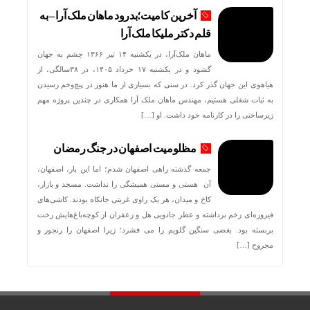
آخرین کامیت؛بدرود ماهان ملک آرا – به
قلم دکتر ملیکا ملک آرا
ماهان ملک‌آرا، در یکشنبه ۱۴ تیر ۱۳۶۶ چشم به جهان
گشود و در یکشنبه ۱۷ خرداد ۱۴۰۵، در ۳۸سالگی، از
هیاهوی این جهان گذر کرد. در سنی که بسیاری از ما هنوز در پیچ‌وخم رسیدن
به ثبات شغلی هستیم، مهندس ماهان ملک آرا همکاری در چندین پروژه مهم
زیرساختی را در کارنامه خود داشت. او […]
مظلومیت اصفهان در جنگ رمضان
جمعه گذشته راهی اصفهان شدم؛ اما این بار، اصفهان،
آن هستی و مستی همیشگی را نداشت. مسجد و بازار،
کاخ و میدان، هر یک راوی غربتی جانکاه بودند. کاشی‌های
فیروزه‌ای زخم برداشته و عطر جادویی هل و زعفران از کوچه‌باغ‌هایش رخت
بربسته بود. بغضی سنگین گلویم را می فشرد؛ زیرا اصفهان را رنجور و
مجروح […]