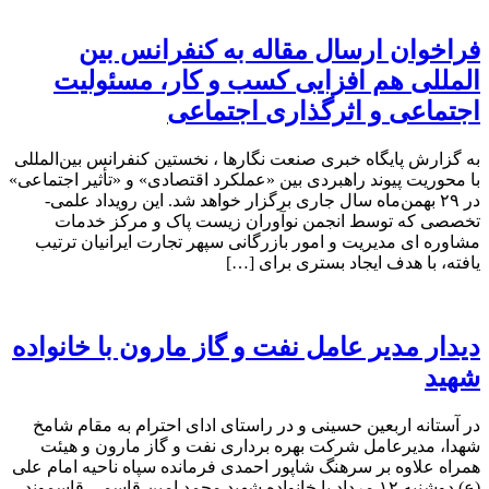
فراخوان ارسال مقاله به کنفرانس بین
المللی هم افزایی کسب و کار، مسئولیت
اجتماعی و اثرگذاری اجتماعی
به گزارش پایگاه خبری صنعت نگارها ، نخستین کنفرانس بین‌المللی
با محوریت پیوند راهبردی بین «عملکرد اقتصادی» و «تأثیر اجتماعی»
در ۲۹ بهمن‌ماه سال جاری برگزار خواهد شد. این رویداد علمی-
تخصصی که توسط انجمن نوآوران زیست پاک و مرکز خدمات
مشاوره ای مدیریت و امور بازرگانی سپهر تجارت ایرانیان ترتیب
یافته، با هدف ایجاد بستری برای […]
دیدار مدیر عامل نفت و گاز مارون با خانواده
شهید
در آستانه اربعین حسینی و در راستای ادای احترام به مقام شامخ
شهدا، مدیرعامل شرکت بهره برداری نفت و گاز مارون و هیئت
همراه علاوه بر سرهنگ شاپور احمدی فرمانده سپاه ناحیه امام علی
(ع) دوشنبه ۱۲ مرداد با خانواده شهید محمد امین قاسمی قاسموند،