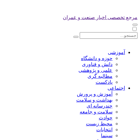
مرجع تخصصی اخبار صنعت و عمران
آموزشی
حوزه و دانشگاه
دانش و فناوری
علمی و پژوهشی
مطالبه گری
پادکست
اجتماعی
آموزش و پرورش
بهداشت و سلامت
چندرسانه ای
سلامت و جامعه
حوادث
محیط زیست
انتخابات
سینما