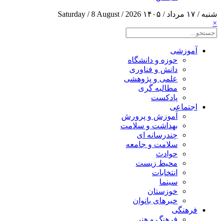
شنبه / ۱۷ مرداد / ۱۴۰۵
Saturday / 8 August / 2026
×
آموزشی
حوزه و دانشگاه
دانش و فناوری
علمی و پژوهشی
مطالبه گری
پادکست
اجتماعی
آموزش و پرورش
بهداشت و سلامت
چندرسانه ای
سلامت و جامعه
حوادث
محیط زیست
انتخابات
سینما
خوزستان
خبرهای بانوان
فرهنگی
فرهنگ و هنر