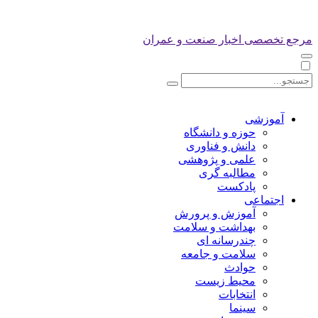
مرجع تخصصی اخبار صنعت و عمران
آموزشی
حوزه و دانشگاه
دانش و فناوری
علمی و پژوهشی
مطالبه گری
پادکست
اجتماعی
آموزش و پرورش
بهداشت و سلامت
چندرسانه ای
سلامت و جامعه
حوادث
محیط زیست
انتخابات
سینما