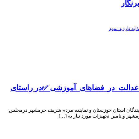
رنگار
ه بازدید نمود
ه_عدالت_در_فضاهای_آموزشی ✅در راستای
یندگان استان خوزستان و نماینده مردم شریف خرمشهر درمجلس