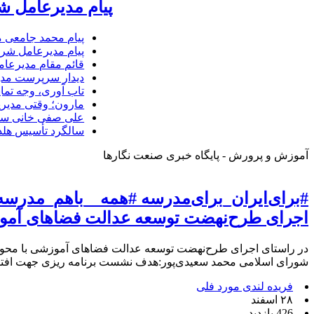
پیام مدیرعامل ش
پیام محمد جامعی 
پیام مدیرعامل شرک
قائم مقام مدیرعام
دیدار سرپرست مدیر
تاب آوری، وجه تما
مارون؛ وقتی مدیری
علی صفی خانی سر
سالگرد تأسیس هلدی
آموزش و پرورش - پایگاه خبری صنعت نگارها
#برای‌ایران_برای‌مدرسه #همه__باهم_مدرس
اجرای طرح‌نهضت توسعه عدالت فضاهای آمو
در راستای اجرای طرح‌نهضت توسعه عدالت فضاهای آموزشی با محور
شورای اسلامی محمد سعیدی‌پور:هدف نشست برنامه ریزی جهت افتتاح دو مدرسه کودکان استثنایی و کلنگ زنی
فریده لندی مورد فلی
۲۸ اسفند
426 بازدید