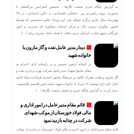
به گزارش پایگاه خبری صنعت نگارها ، نخستین کنفرانس بین‌المللی با
محوریت پیوند راهبردی بین «عملکرد اقتصادی» و «تأثیر اجتماعی» در ۲۹
بهمن‌ماه سال جاری برگزار خواهد شد. این رویداد علمی-تخصصی که توسط
انجمن نوآوران زیست پاک و مرکز خدمات مشاوره ای مدیریت و امور
بازرگانی سپهر تجارت ایرانیان ترتیب یافته، با هدف ایجاد بستری برای […]
دیدار مدیر عامل نفت و گاز مارون با
خانواده شهید
در آستانه اربعین حسینی و در راستای ادای احترام به
مقام شامخ شهدا، مدیرعامل شرکت بهره برداری نفت و
گاز مارون و هیئت همراه علاوه بر سرهنگ شاپور احمدی فرمانده سپاه ناحیه
امام علی (ع) دوشنبه ۱۲ مرداد با خانواده شهید محمد امین قاسمی قاسموند،
دیدار کردند به گزارش پایگاه خبری و تحلیلی صنعت نگارها […]
قائم مقام مدیرعامل در امور اداری و
مالی فولاد خوزستان از موکب شهدای
شرکت در چذابه بازدید نمود
قائم مقام مدیرعامل در امور اداری و مالی فولاد خوزستان در بازدید از موکب