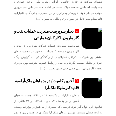
شهدای شرکت در چذابه: خادمی زائران اربعین، تبلور روحیه جهادی و
مسئولیت اجتماعی صنعت فولاد است در ادامه خدمت‌رسانی شبانه‌روزی
موکب شهدای فولاد خوزستان به زائران اربعین حسینی، جناب آقای خاکبازان،
قائم مقام مدیرعامل در امور اداری و مالی، به همراه […]
دیدار سرپرست مدیریت عملیات نفت و
گاز مارون با کارکنان عملیاتی
سرپرست مدیریت عملیات شرکت بهره برداری نفت و
گاز مارون دوشنبه ۵ مرداد با حضور در مجموعه های
صنعتی این شرکت با کارکنان عملیاتی دیدار و گفتگو کرد. به گزارش پایگاه
خبری و تحلیلی صنعت نگارها و به نقل از روابط عمومی شرکت بهره برداری
نفت و گاز مارون، علی صفی خانی ضمن تقدیر از […]
آخرین کامیت؛بدرود ماهان ملک آرا – به
قلم دکتر ملیکا ملک آرا
ماهان ملک‌آرا، در یکشنبه ۱۴ تیر ۱۳۶۶ چشم به جهان
گشود و در یکشنبه ۱۷ خرداد ۱۴۰۵، در ۳۸سالگی، از
هیاهوی این جهان گذر کرد. در سنی که بسیاری از ما هنوز در پیچ‌وخم رسیدن
به ثبات شغلی هستیم، مهندس ماهان ملک آرا همکاری در چندین پروژه مهم