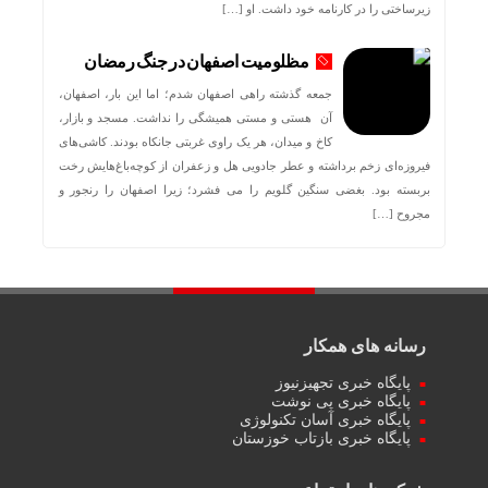
زیرساختی را در کارنامه خود داشت. او […]
مظلومیت اصفهان در جنگ رمضان
جمعه گذشته راهی اصفهان شدم؛ اما این بار، اصفهان،
آن هستی و مستی همیشگی را نداشت. مسجد و بازار،
کاخ و میدان، هر یک راوی غربتی جانکاه بودند. کاشی‌های
فیروزه‌ای زخم برداشته و عطر جادویی هل و زعفران از کوچه‌باغ‌هایش رخت
بربسته بود. بغضی سنگین گلویم را می فشرد؛ زیرا اصفهان را رنجور و
مجروح […]
رسانه های همکار
پایگاه خبری تجهیزنیوز
پایگاه خبری پی نوشت
پایگاه خبری آسان تکنولوژی
پایگاه خبری بازتاب خوزستان