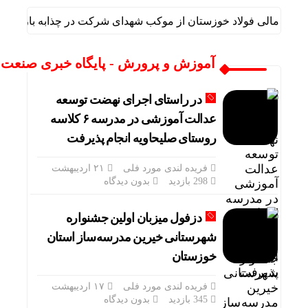
ری و مالی فولاد خوزستان از موکب شهدای شرکت در چذابه بازدید نمود
آموزش و پرورش - پایگاه خبری صنعت ن
در راستای اجرای نهضت توسعه
عدالت آموزشی در مدرسه ۶ کلاسه
روستای صلیحاویه انجام پذیرفت
فریده لندی مورد فلی
۲۱ اردیبهشت
298 بازدید
بدون دیدگاه
دزفول میزبان اولین جشنواره
شهرستانی خیرین مدرسه‌ساز استان
خوزستان
فریده لندی مورد فلی
۱۷ اردیبهشت
345 بازدید
بدون دیدگاه