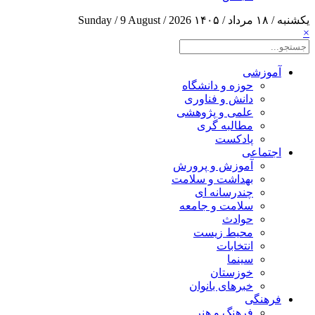
یکشنبه / ۱۸ مرداد / ۱۴۰۵
Sunday / 9 August / 2026
×
آموزشی
حوزه و دانشگاه
دانش و فناوری
علمی و پژوهشی
مطالبه گری
پادکست
اجتماعی
آموزش و پرورش
بهداشت و سلامت
چندرسانه ای
سلامت و جامعه
حوادث
محیط زیست
انتخابات
سینما
خوزستان
خبرهای بانوان
فرهنگی
فرهنگ و هنر