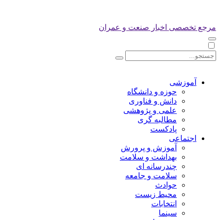
مرجع تخصصی اخبار صنعت و عمران
آموزشی
حوزه و دانشگاه
دانش و فناوری
علمی و پژوهشی
مطالبه گری
پادکست
اجتماعی
آموزش و پرورش
بهداشت و سلامت
چندرسانه ای
سلامت و جامعه
حوادث
محیط زیست
انتخابات
سینما