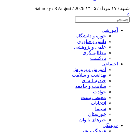
شنبه / ۱۷ مرداد / ۱۴۰۵
Saturday / 8 August / 2026
×
آموزشی
حوزه و دانشگاه
دانش و فناوری
علمی و پژوهشی
مطالبه گری
پادکست
اجتماعی
آموزش و پرورش
بهداشت و سلامت
چندرسانه ای
سلامت و جامعه
حوادث
محیط زیست
انتخابات
سینما
خوزستان
خبرهای بانوان
فرهنگی
فرهنگ و هنر