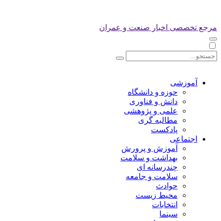
مرجع تخصصی اخبار صنعت و عمران
آموزشی
حوزه و دانشگاه
دانش و فناوری
علمی و پژوهشی
مطالبه گری
پادکست
اجتماعی
آموزش و پرورش
بهداشت و سلامت
چندرسانه ای
سلامت و جامعه
حوادث
محیط زیست
انتخابات
سینما