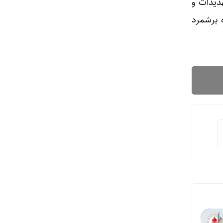
دیدات و
 برشمرد