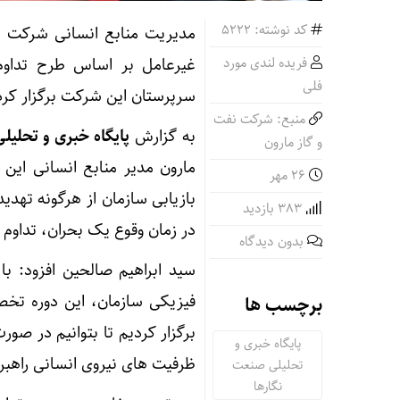
کد نوشته: 5222
فریده لندی مورد
غیرعامل بر اساس طرح تداوم
فلی
سرپرستان این شرکت برگزار کرد
منبع: شرکت نفت
به گزارش
پایگاه خبری و تحلیل
و گاز مارون
مارون مدیر منابع انسانی ای
۲۶ مهر
بازیابی سازمان از هرگونه تهد
383 بازدید
در زمان وقوع یک بحران، تداوم ف
بدون دیدگاه
سید ابراهیم صالحین افزود: با
برچسب ها
برگزار کردیم تا بتوانیم در صورت
پایگاه خبری و
ظرفیت های نیروی انسانی راهبر
تحلیلی صنعت
نگارها