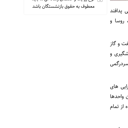
معطوف به حقوق بازنشستگان باشد
۲۲ مهر سمینار آموزشی پدافند
، روسا و
ت و گاز
گیری و
سردرگمی
ایی های
رپرستان واحدها
 از تمام