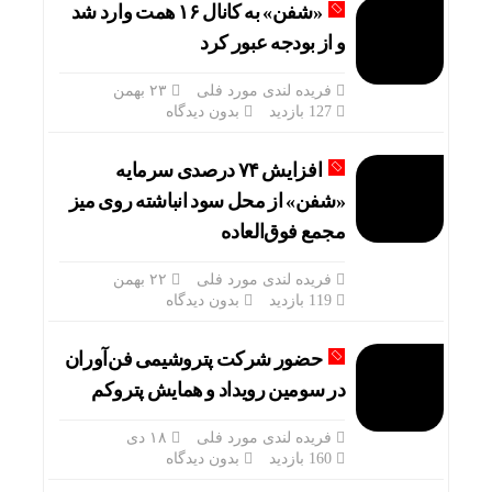
«شفن» به کانال ۱۶ همت وارد شد
و از بودجه عبور کرد
فریده لندی مورد فلی
۲۳ بهمن
127 بازدید
بدون دیدگاه
افزایش ۷۴ درصدی سرمایه
«شفن» از محل سود انباشته روی میز
مجمع فوق‌العاده
فریده لندی مورد فلی
۲۲ بهمن
119 بازدید
بدون دیدگاه
حضور شرکت پتروشیمی فن‌آوران
در سومین رویداد و همایش پتروکم
فریده لندی مورد فلی
۱۸ دی
160 بازدید
بدون دیدگاه