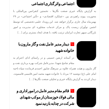
اجتماعی و اثرگذاری اجتماعی
به گزارش پایگاه خبری صنعت نگارها ، نخستین کنفرانس بین‌المللی با
محوریت پیوند راهبردی بین «عملکرد اقتصادی» و «تأثیر اجتماعی» در ۲۹
بهمن‌ماه سال جاری برگزار خواهد شد. این رویداد علمی-تخصصی که توسط
انجمن نوآوران زیست پاک و مرکز خدمات مشاوره ای مدیریت و امور
بازرگانی سپهر تجارت ایرانیان ترتیب یافته، با هدف ایجاد بستری برای […]
دیدار مدیر عامل نفت و گاز مارون با
خانواده شهید
در آستانه اربعین حسینی و در راستای ادای احترام به
مقام شامخ شهدا، مدیرعامل شرکت بهره برداری نفت و
گاز مارون و هیئت همراه علاوه بر سرهنگ شاپور احمدی فرمانده سپاه ناحیه
امام علی (ع) دوشنبه ۱۲ مرداد با خانواده شهید محمد امین قاسمی قاسموند،
دیدار کردند به گزارش پایگاه خبری و تحلیلی صنعت نگارها […]
قائم مقام مدیرعامل در امور اداری و
مالی فولاد خوزستان از موکب شهدای
شرکت در چذابه بازدید نمود