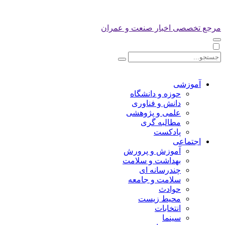
مرجع تخصصی اخبار صنعت و عمران
آموزشی
حوزه و دانشگاه
دانش و فناوری
علمی و پژوهشی
مطالبه گری
پادکست
اجتماعی
آموزش و پرورش
بهداشت و سلامت
چندرسانه ای
سلامت و جامعه
حوادث
محیط زیست
انتخابات
سینما