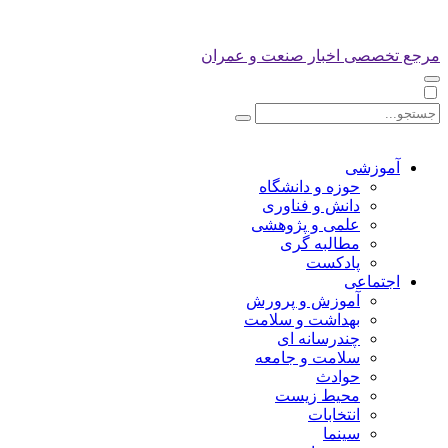
مرجع تخصصی اخبار صنعت و عمران
آموزشی
حوزه و دانشگاه
دانش و فناوری
علمی و پژوهشی
مطالبه گری
پادکست
اجتماعی
آموزش و پرورش
بهداشت و سلامت
چندرسانه ای
سلامت و جامعه
حوادث
محیط زیست
انتخابات
سینما