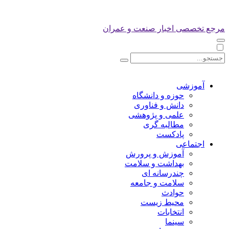
مرجع تخصصی اخبار صنعت و عمران
آموزشی
حوزه و دانشگاه
دانش و فناوری
علمی و پژوهشی
مطالبه گری
پادکست
اجتماعی
آموزش و پرورش
بهداشت و سلامت
چندرسانه ای
سلامت و جامعه
حوادث
محیط زیست
انتخابات
سینما