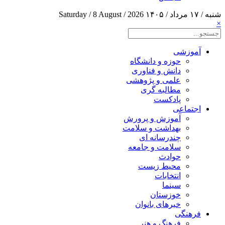
شنبه / ۱۷ مرداد / ۱۴۰۵
Saturday / 8 August / 2026
×
آموزشی
حوزه و دانشگاه
دانش و فناوری
علمی و پژوهشی
مطالبه گری
پادکست
اجتماعی
آموزش و پرورش
بهداشت و سلامت
چندرسانه ای
سلامت و جامعه
حوادث
محیط زیست
انتخابات
سینما
خوزستان
خبرهای بانوان
فرهنگی
فرهنگ و هنر