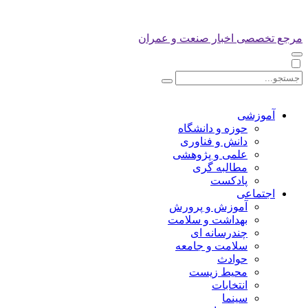
مرجع تخصصی اخبار صنعت و عمران
آموزشی
حوزه و دانشگاه
دانش و فناوری
علمی و پژوهشی
مطالبه گری
پادکست
اجتماعی
آموزش و پرورش
بهداشت و سلامت
چندرسانه ای
سلامت و جامعه
حوادث
محیط زیست
انتخابات
سینما