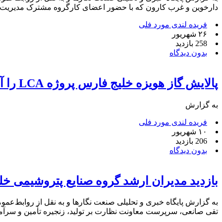
دارخوین و غرب کارون که با حضور اعضای کارگروه مشترک مدیریت (JMC) شامل ۵ نماینده از شرکت پالایش گاز هویزه خلیج‌فارس و ۵ [
فریده لندی مورد فلی
۲۶ شهریور
258 بازدید
بدون دیدگاه
پالایش گاز هویزه خلیج ‌فارس پروژه LCA را آغاز کرد
به گزارش
فریده لندی مورد فلی
۱۰ شهریور
206 بازدید
بدون دیدگاه
بازدید مدیران ارشد گروه صنایع پتروشیمی خلی
به گزارش پایگاه خبری و تحلیلی صنعت نگارها و به نقل از روابط‌عمو
تقی صانعی، سرپرست معاونت نظارت بر تولید، زنجیره تأمین و سرآم