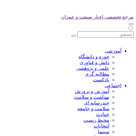
مرجع تخصصی اخبار صنعت و عمران
آموزشی
حوزه و دانشگاه
دانش و فناوری
علمی و پژوهشی
مطالبه گری
پادکست
اجتماعی
آموزش و پرورش
بهداشت و سلامت
چندرسانه ای
سلامت و جامعه
حوادث
محیط زیست
انتخابات
سینما