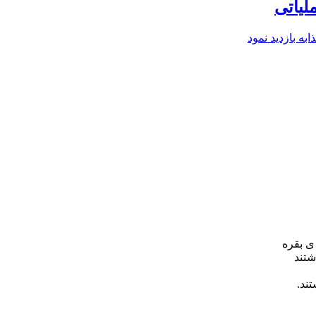
لیاتی
ه بازدید نمود
 و زیاده روی ننمایید) و بدانیدخدا با پرهیزکاران است.» آیه ۱۹۴_سوره ی بقره
شتند
تند.