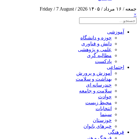
جمعه / ۱۶ مرداد / ۱۴۰۵
Friday / 7 August / 2026
×
آموزشی
حوزه و دانشگاه
دانش و فناوری
علمی و پژوهشی
مطالبه گری
پادکست
اجتماعی
آموزش و پرورش
بهداشت و سلامت
چندرسانه ای
سلامت و جامعه
حوادث
محیط زیست
انتخابات
سینما
خوزستان
خبرهای بانوان
فرهنگی
فرهنگ و هنر