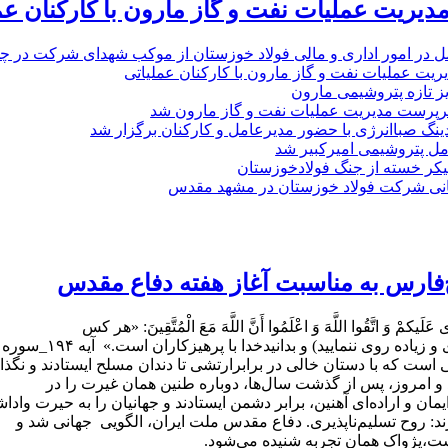
یریت عملیات نفت و گاز مارون با کارکنان عم
ل در امور اداری و مالی فولاد خوزستان از موکب شهدای شرکت در چذاب
یت عملیات نفت و گاز مارون با کارکنان عملیاتی
یز تازه پتروشیمی مارون
پرست مدیریت عملیات نفت و گاز مارون شد
نگ صباانرژی با حضور مدیرعامل و کارکنان برگزار شد
مل پتروشیمی امیرکبیر شد
پیکر خسته‌ از جنگ فولادخوزستان
نی شرکت فولاد خوزستان در مشهد مقدس
‌فارس به مناسبت آغاز هفته دفاع مقدس
 عَلَیکمْ وَ اتَّقُوا اللَّهَ وَ اعْلَمُوا أَنَّ اللَّهَ مَعَ الْمُتَّقِینَ: «هر کس
به شما تجاوز کند به مانند آن بر او تجاوز کنید و از خدا بپرهیزید (و تعدّی
ست که با دستان خالی در برابرارتشی تا دندان مسلح ایستادند و نگذا
و امروز، پس از گذشت سال‌ها، دوباره طنین همان غیرت را در
ا ایمان و اراده‌ای آهنین، برابر دشمن ایستادند و جهانیان را به حیرت واداش
ند: روح تسلیم‌ناپذیری. دفاع مقدس ملت ایران، الگویی جهانی شد و
است،پژواک همان تجربه شنیده می‌شود.