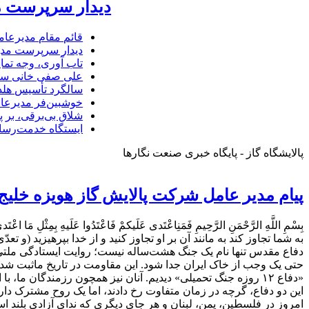
دیدار سرپرست مد
قائم مقام مدیرعام
دیدار سرپرست مدیر
تاب آوری، وجه تما
علی صفی خانی سر
سالگرد تأسیس هلدی
خوشبین‌فر مدیرعا
شلاق‌ بی‌برقی، بر 
ایستگاه خدمت‌رسا
پالایشگاه گاز - پایگاه خبری صنعت نگارها
پیام مدیر عامل شرکت پالایش گاز هویزه خلیج
بِسْمِ اللَّهِ الرَّحْمَنِ الرَّحِیمِ فَمَنِاعْتَدی عَلَیکمْ فَاعْتَدُوا عَلَیهِ بِمِثْلِ مَا اعْتَدی
دفاع مقدس تنها نام یک جنگ هشت‌ساله نیست؛ روایت ایستادگی ملتی ا
حتی یک وجب از خاک ایران جدا شود. این مقاومت در تاریخ ماثبت شد 
«دفاع ۱۲ روزه جنگ تحمیلی» دیدیم. آنان نیز همچون رزمندگان ما، ب
این دو دفاع، گرچه در زمان متفاوت رخ دادند، اما یک روح مشترک دار
امروز در فلسطین، یمن، لبنان و هر جای دیگری که ندای آزادی بلند 