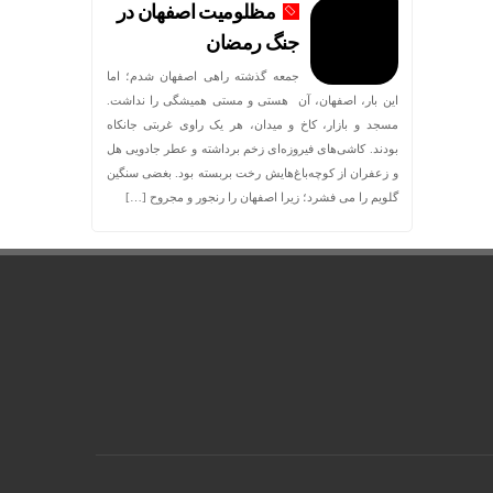
مظلومیت اصفهان در
جنگ رمضان
جمعه گذشته راهی اصفهان شدم؛ اما
این بار، اصفهان، آن هستی و مستی همیشگی را نداشت.
مسجد و بازار، کاخ و میدان، هر یک راوی غربتی جانکاه
بودند. کاشی‌های فیروزه‌ای زخم برداشته و عطر جادویی هل
و زعفران از کوچه‌باغ‌هایش رخت بربسته بود. بغضی سنگین
گلویم را می فشرد؛ زیرا اصفهان را رنجور و مجروح […]