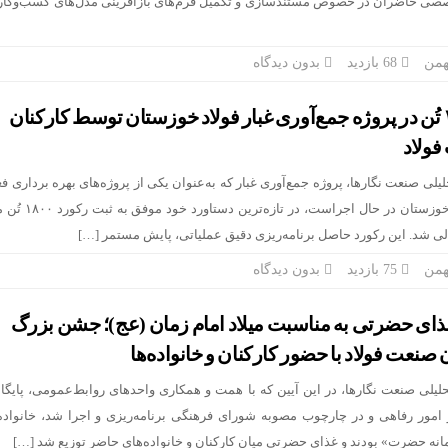
صصی حاضران در خصوص مستندسازی و تکمیل فرم‌های بازآفرینی مدل‌های کسب‌وکار
68 بازدید
بدون دیدگاه
ثبت رکورد ۱۸۰۰ تُن در پروژه جمع‌آوری غبار فولاد خوزستان توسط کارکنان
فولاد
یلی صنعت نگارها، پروژه جمع‌آوری غبار که به‌عنوان یکی از پروژه‌های بهره برداری فع
شرکت؛ در مجموعه فولاد خوزستان در حال اجرا
الی شد. این رکورد حاصل برنامه‌ریزی دقیق عملیاتی، پایش مستمر […]
75 بازدید
بدون دیدگاه
ذای حضرتی به مناسبت میلاد امام زمان (عج)؛ جشن بزرگ
ن صنعت فولاد با حضور کارکنان و خانواده‌ها
حلیلی صنعت نگارها، در این آیین که با همت و همکاری واحدهای روابط‌عمومی، پایگا
امور رفاهی و در چارچوب مصوبه شورای فرهنگی برنامه‌ریزی و اجرا شد، خانواد
 حضرت» بودند و غذای حضرتی میان کارکنان و خانواده‌های حاضر توزیع شد […]