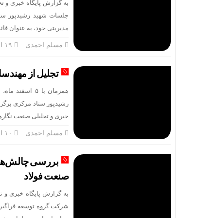
به گزارش پایگاه خبری و ت
سالگرد تأسیس
جلسات شهید رشیدپور ستا
مدیریتی خود، به عنوان قا
خوشبین‌فر مد
مسلم احمدی
۱۹ اسفند
شلاق‌ بی‌برقی
تجلیل از مهندس
ایستگاه خدم
همزمان با ۵ ا
رشیدپور ستاد مرکزی برگزا
خبری و تحلیلی صنعت نگاره
مسلم احمدی
۱۰ اسفند
بررسی چالش‌های
صنعت فولاد
به گزارش پایگاه خبری و ت
شرکت گروه توسعه فراگیر 