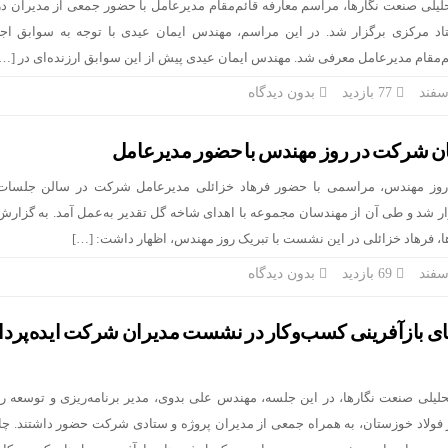
حلیلی صنعت نگارها، مراسم معارفه قائم‌مقام مدیرعامل با حضور جمعی از مدیران د
 هلدینگ صباانرژی با حضور مدیرعامل و کارکنان برگزار شد
د مرکزی برگزار شد. در این مراسم، مهندس ایمان عیدی با توجه به سوابق اجر
ئم‌مقام مدیرعامل معرفی شد. مهندس ایمان عیدی پیش از این سوابق ارزنده‌ای در […]
یرعامل پتروشیمی امیرکبیر شد
77 بازدید
بدون دیدگاه
، بر پیکر خسته‌ از جنگ فولادخوزستان
ان شرکت در روز مهندس با حضور مدیرعامل
ت‌رسانی شرکت فولاد خوزستان در مشهد مقدس
سفند ماه، روز مهندس، مراسمی با حضور فرهاد خزائلی مدیرعامل شرکت در سالن جلسا
ر شد و طی آن از مهندسان مجموعه با اهدای شاخه گل تقدیر به‌عمل آمد. به گزارش 
ا، فرهاد خزائلی در این نشست با تبریک روز مهندس، اظهار داشت: […]
69 بازدید
بدون دیدگاه
 بازآفرینی کسب‌وکار در نشست مدیران شرکت ایده‌پردا
حلیلی صنعت نگارها، در این جلسه، مهندس علی بدوی، مدیر برنامه‌ریزی و توسعه ر
فولاد خوزستان، به همراه جمعی از مدیران پروژه و ستادی شرکت حضور داشتند. چا