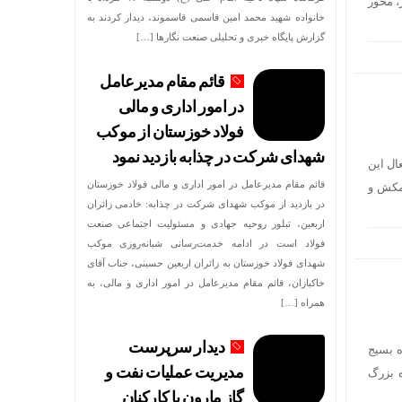
، محور
خانواده شهید محمد امین قاسمی قاسموند، دیدار کردند به
گزارش پایگاه خبری و تحلیلی صنعت نگارها […]
قائم مقام مدیرعامل
در امور اداری و مالی
فولاد خوزستان از موکب
شهدای شرکت در چذابه بازدید نمود
ال این
قائم مقام مدیرعامل در امور اداری و مالی فولاد خوزستان
ست، در تازه‌ترین دستاورد خود موفق به ثبت رکورد ۱۸۰۰ تُن مکش و
در بازدید از موکب شهدای شرکت در چذابه: خادمی زائران
اربعین، تبلور روحیه جهادی و مسئولیت اجتماعی صنعت
فولاد است در ادامه خدمت‌رسانی شبانه‌روزی موکب
شهدای فولاد خوزستان به زائران اربعین حسینی، جناب آقای
خاکبازان، قائم مقام مدیرعامل در امور اداری و مالی، به
همراه […]
دیدار سرپرست
ه بسیج
مدیریت عملیات نفت و
ه بزرگ
گاز مارون با کارکنان