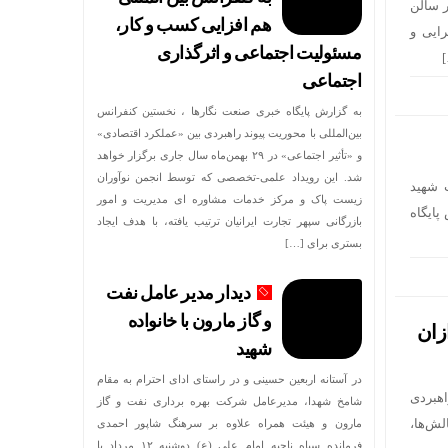
ر سالن
هم افزایی کسب و کار،
ایی و
مسئولیت اجتماعی و اثرگذاری
اجتماعی
به گزارش پایگاه خبری صنعت نگارها ، نخستین کنفرانس
بین‌المللی با محوریت پیوند راهبردی بین «عملکرد اقتصادی»
و «تأثیر اجتماعی» در ۲۹ بهمن‌ماه سال جاری برگزار خواهد
شد. این رویداد علمی-تخصصی که توسط انجمن نوآوران
ت شهید
زیست پاک و مرکز خدمات مشاوره ای مدیریت و امور
پایگاه
بازرگانی سپهر تجارت ایرانیان ترتیب یافته، با هدف ایجاد
بستری برای […]
دیدار مدیر عامل نفت
و گاز مارون با خانواده
زان
شهید
در آستانه اربعین حسینی و در راستای ادای احترام به مقام
اهبردی
شامخ شهدا، مدیرعامل شرکت بهره برداری نفت و گاز
لش‌ها،
مارون و هیئت همراه علاوه بر سرهنگ شاپور احمدی
فرمانده سپاه ناحیه امام علی (ع) دوشنبه ۱۲ مرداد با