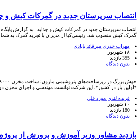
انتصاب سرپرستان جدید در گمرکات کیش و چذ
انتصاب سرپرستان جدید در گمرکات کیش و چذابه به گزارش پایگاه خ
گمرک کیش منصوب شد. رئیسی‌کیا از مدیران با تجربه گمرک به شمار
مهراب خدری میرقائد بابادی
۱۸ شهریور
355 بازدید
بدون دیدگاه
*اولین بار در کشور*، این شرکت توانست مهندسی و اجرای مخزن دوجداره و عملیات Air Raising سقف مخزن ۹۰۰۰ 
فریده لندی مورد فلی
۱۰ شهریور
180 بازدید
بدون دیدگاه
بازدید مشاور وزیر آموزش و پرورش از پروژ