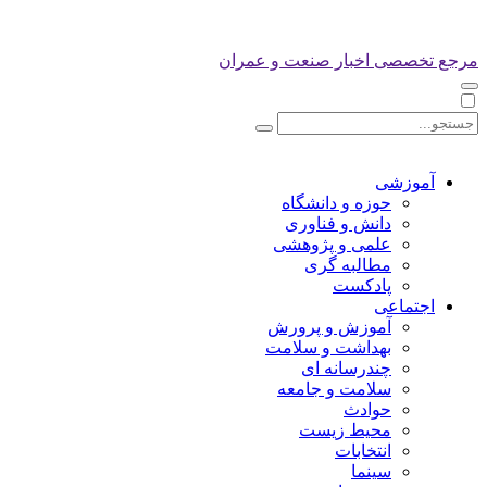
مرجع تخصصی اخبار صنعت و عمران
آموزشی
حوزه و دانشگاه
دانش و فناوری
علمی و پژوهشی
مطالبه گری
پادکست
اجتماعی
آموزش و پرورش
بهداشت و سلامت
چندرسانه ای
سلامت و جامعه
حوادث
محیط زیست
انتخابات
سینما