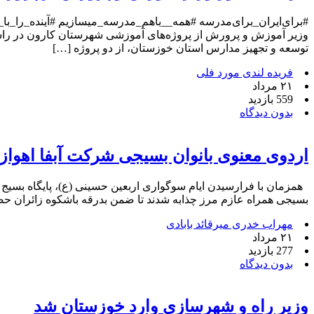
#برای‌ایران_برای‌مدرسه #همه__باهم_مدرسه_میسازیم #آینده_را_
وزیر آموزش و پرورش از پروژه‌های آموزشی شهرستان کارون در را
توسعه و تجهیز مدارس استان خوزستان، از دو پروژه […]
فریده لندی مورد فلی
۲۱ مرداد
559 بازدید
بدون دیدگاه
اردوی معنوی بانوان بسیجی شرکت آبفا اهواز 
همزمان با فرارسیدن ایام سوگواری اربعین حسینی (ع)، پایگاه بسیج ح
بسیجی همراه عازم مرز چذابه شدند تا ضمن بدرقه باشکوه زائران حض
مهراب خدری میرقائد بابادی
۲۱ مرداد
277 بازدید
بدون دیدگاه
وزیر راه و شهرسازی وارد خوزستان شد