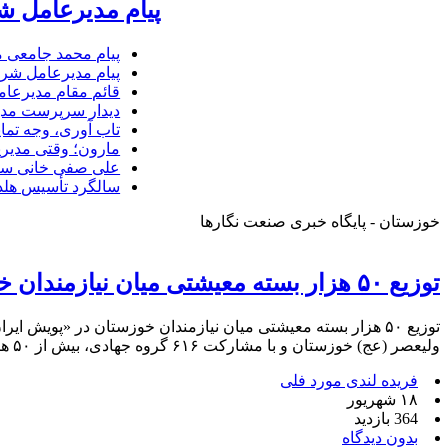
پیام مدیرعامل ش
پیام محمد جامعی 
پیام مدیرعامل شرک
قائم مقام مدیرعام
دیدار سرپرست مدیر
تاب آوری، وجه تما
مارون؛ وقتی مدیری
علی صفی خانی سر
سالگرد تأسیس هلدی
خوزستان - پایگاه خبری صنعت نگارها
توزیع ۵۰ هزار بسته معیشتی میان نیازمندان خوزستان در «پویش ایران عاشورایی»
توزیع ۵۰ هزار بسته معیشتی میان نیازمندان خوزستان در «پویش
ولیعصر (عج) خوزستان و با مشارکت ۶۱۶ گروه جهادی، بیش از ۵۰ هزار بسته معیشتی برای کمک به خانواده‌های کم‌برخوردار استان در قالب «پویش […]
فریده لندی مورد فلی
۱۸ شهریور
364 بازدید
بدون دیدگاه