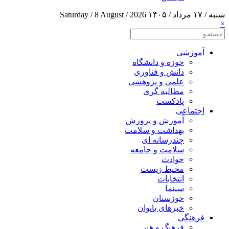
شنبه / ۱۷ مرداد / ۱۴۰۵
Saturday / 8 August / 2026
×
آموزشی
حوزه و دانشگاه
دانش و فناوری
علمی و پژوهشی
مطالبه گری
پادکست
اجتماعی
آموزش و پرورش
بهداشت و سلامت
چندرسانه ای
سلامت و جامعه
حوادث
محیط زیست
انتخابات
سینما
خوزستان
خبرهای بانوان
فرهنگی
فرهنگ و هنر