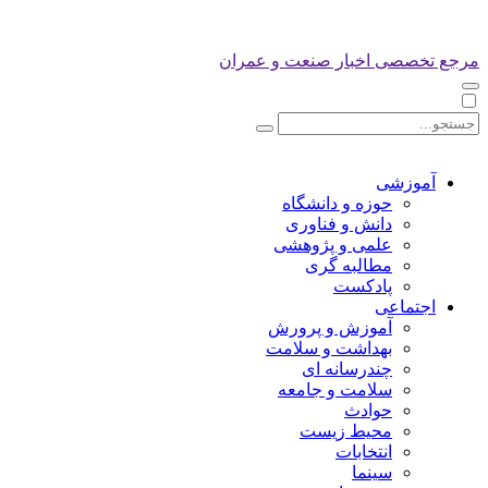
مرجع تخصصی اخبار صنعت و عمران
آموزشی
حوزه و دانشگاه
دانش و فناوری
علمی و پژوهشی
مطالبه گری
پادکست
اجتماعی
آموزش و پرورش
بهداشت و سلامت
چندرسانه ای
سلامت و جامعه
حوادث
محیط زیست
انتخابات
سینما