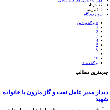
مهراب خدری میرقائد بابادی
۱۵ خرداد
145 بازدید
بدون دیدگاه
« برگه‌ٔ پیشین
1
2
3
4
5
6
58
برگهٔ بعد »
جدیدترین مطالب
دیدار مدیر عامل نفت و گاز مارون با خانواده
شهید
در آستانه اربعین حسینی و در راستای ادای احترام به مقام شامخ