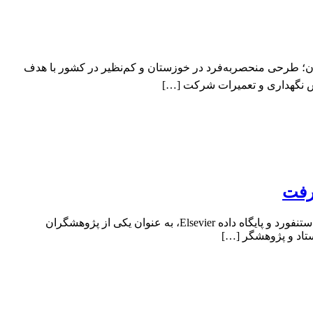
ان؛ طرحی منحصر‌به‌فرد در خوزستان و کم‌نظیر در کشور با هدف
خش نگهداری و تعمیرات شرکت […]
گرفت
دکتر شادفر داوودی، استاد دانشگاه پلی‌تکنیک تومسک، با قرار گرفتن در فهرست ۲ درصد برتر دانشمندان جهان در رتبه‌بندی علمی دانشگاه استنفورد و پایگاه داده Elsevier، به عنوان یکی از پژوهشگران