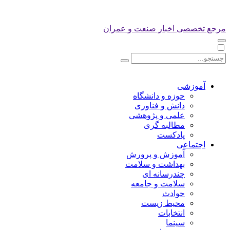
مرجع تخصصی اخبار صنعت و عمران
آموزشی
حوزه و دانشگاه
دانش و فناوری
علمی و پژوهشی
مطالبه گری
پادکست
اجتماعی
آموزش و پرورش
بهداشت و سلامت
چندرسانه ای
سلامت و جامعه
حوادث
محیط زیست
انتخابات
سینما