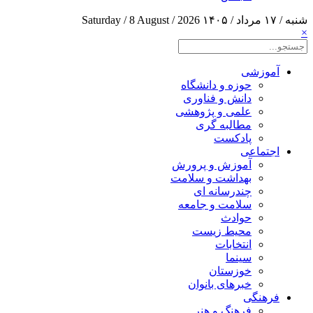
شنبه / ۱۷ مرداد / ۱۴۰۵
Saturday / 8 August / 2026
×
آموزشی
حوزه و دانشگاه
دانش و فناوری
علمی و پژوهشی
مطالبه گری
پادکست
اجتماعی
آموزش و پرورش
بهداشت و سلامت
چندرسانه ای
سلامت و جامعه
حوادث
محیط زیست
انتخابات
سینما
خوزستان
خبرهای بانوان
فرهنگی
فرهنگ و هنر