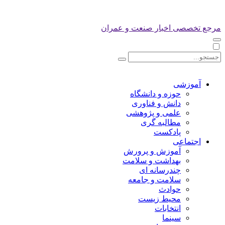
مرجع تخصصی اخبار صنعت و عمران
آموزشی
حوزه و دانشگاه
دانش و فناوری
علمی و پژوهشی
مطالبه گری
پادکست
اجتماعی
آموزش و پرورش
بهداشت و سلامت
چندرسانه ای
سلامت و جامعه
حوادث
محیط زیست
انتخابات
سینما