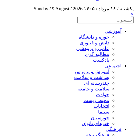
یکشنبه / ۱۸ مرداد / ۱۴۰۵
Sunday / 9 August / 2026
×
آموزشی
حوزه و دانشگاه
دانش و فناوری
علمی و پژوهشی
مطالبه گری
پادکست
اجتماعی
آموزش و پرورش
بهداشت و سلامت
چندرسانه ای
سلامت و جامعه
حوادث
محیط زیست
انتخابات
سینما
خوزستان
خبرهای بانوان
فرهنگی
فرهنگ و هنر