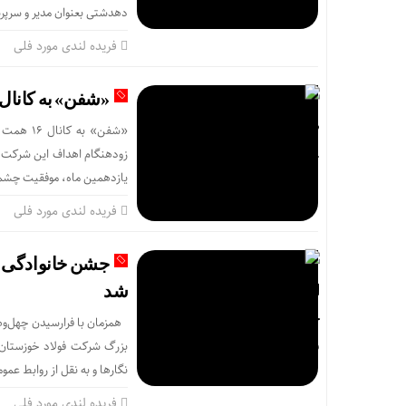
دهدشتی بعنوان مدیر و سرپرست تیم م
فریده لندی مورد فلی
«شفن» به کانال ۱۶ همت وارد شد و از بودجه عبور کر
«شفن» به
زودهنگام اهداف این شرکت توا
یازدهمین ماه، موفقیت چشمگ
فریده لندی مورد فلی
جشن خانوادگی « 
شد
همزمان با فرارسیدن چهل‌وهف
بزرگ شرکت فولاد خوزستان د
نگارها و به نقل از روابط ع
فریده لندی مورد فلی