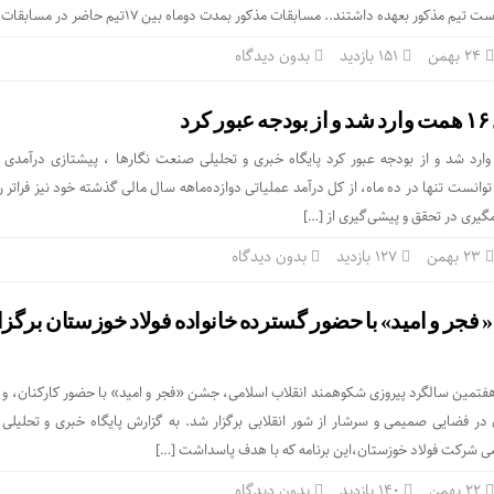
ذکور بعهده داشتند.. مسابقات مذکور بمدت دوماه بین ۱۷تیم حاضر در مسابقات […]
۲۴ بهمن
151 بازدید
بدون دیدگاه
د
 کانال ۱۶ همت وارد شد و از بودجه عبور کرد پایگاه خبری و تحلیلی صنعت نگارها ، پیشتازی درآمدی
نست تنها در ده ماه، از کل درآمد عملیاتی دوازده‌ماهه سال مالی گذشته خود نیز فراتر ر
یری در تحقق و پیشی‌گیری از […]
۲۳ بهمن
127 بازدید
بدون دیدگاه
فجر و امید» با حضور گسترده خانواده فولاد خوزستان برگزا
تمین سالگرد پیروزی شکوهمند انقلاب اسلامی، جشن «فجر و امید» با حضور کارکنان، و خ
ر فضایی صمیمی و سرشار از شور انقلابی برگزار شد. به گزارش پایگاه خبری و تحلیل
مومی شرکت فولاد خوزستان،این برنامه که با هدف پاسداشت […]
۲۲ بهمن
140 بازدید
بدون دیدگاه