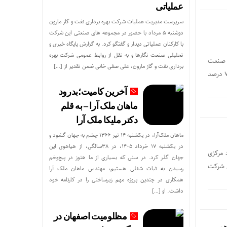
عملیاتی
سرپرست مدیریت عملیات شرکت بهره برداری نفت و گاز مارون
دوشنبه ۵ مرداد با حضور در مجموعه های صنعتی این شرکت
با کارکنان عملیاتی دیدار و گفتگو کرد. به گزارش پایگاه خبری و
تحلیلی صنعت نگارها و به نقل از روابط عمومی شرکت بهره
لی صنعت
برداری نفت و گاز مارون، علی صفی خانی ضمن تقدیر از […]
نگارها و به نقل از روابط عمومی پتروشیمی فن آوران، این افزایش سرمایه به میزان ۲۳ هزار و ۵۰ میلیارد ریال و معادل ۷۴ درصد
آخرین کامیت؛بدرود
ماهان ملک آرا – به قلم
دکتر ملیکا ملک آرا
ماهان ملک‌آرا، در یکشنبه ۱۴ تیر ۱۳۶۶ چشم به جهان گشود و
در یکشنبه ۱۷ خرداد ۱۴۰۵، در ۳۸سالگی، از هیاهوی این
 فجر، سه شنبه ۲۱ بهمن در ستاد مرکزی
جهان گذر کرد. در سنی که بسیاری از ما هنوز در پیچ‌وخم
ی شرکت
رسیدن به ثبات شغلی هستیم، مهندس ماهان ملک آرا
همکاری در چندین پروژه مهم زیرساختی را در کارنامه خود
داشت. او […]
مظلومیت اصفهان در