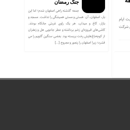
هه
جنگ رمضان
جمعه گذشته راهی اصفهان شدم؛ اما این
بار، اصفهان، آن هستی و مستی همیشگی را نداشت. مسجد و
ت ایام
بازار، کاخ و میدان، هر یک راوی غربتی جانکاه بودند.
ن شرکت
کاشی‌های فیروزه‌ای زخم برداشته و عطر جادویی هل و زعفران
از کوچه‌باغ‌هایش رخت بربسته بود. بغضی سنگین گلویم را می
فشرد؛ زیرا اصفهان را رنجور و مجروح […]