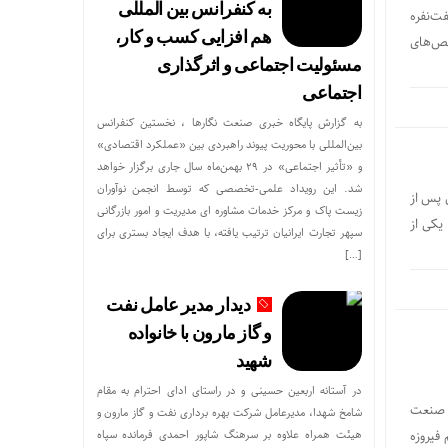
به کنفرانس بین المللی
فت‌نفره
هم افزایی کسب و کار،
خص‌های
مسئولیت اجتماعی و اثرگذاری
اجتماعی
به گزارش پایگاه خبری صنعت نگارها ، نخستین کنفرانس
بین‌المللی با محوریت پیوند راهبردی بین «عملکرد اقتصادی»
و «تأثیر اجتماعی» در ۲۹ بهمن‌ماه سال جاری برگزار خواهد
شد. این رویداد علمی-تخصصی که توسط انجمن نوآوران
 پس از
زیست پاک و مرکز خدمات مشاوره ای مدیریت و امور بازرگانی
یکی از
سپهر تجارت ایرانیان ترتیب یافته، با هدف ایجاد بستری برای
[…]
دیدار مدیر عامل نفت
و گاز مارون با خانواده
شهید
در آستانه اربعین حسینی و در راستای ادای احترام به مقام
ی صنعت
شامخ شهدا، مدیرعامل شرکت بهره برداری نفت و گاز مارون و
فیروزه
هیئت همراه علاوه بر سرهنگ شاپور احمدی فرمانده سپاه