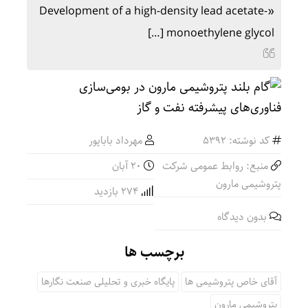
«Development of a high-density lead acetate-
monoethylene glycol […]
کد نوشته: 5392
مهرداد باباپور
منبع: روابط عمومی شرکت
۲۰ آبان
پتروشیمی مارون
274 بازدید
بدون دیدگاه
برچسب ها
آقای خاص پتروشیمی ها
پایگاه خبری و تحلیلی صنعت نگارها
پتروشیمی مارون