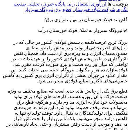
برچسب ها
ارزآوری
اشتغال زایی
پایگاه خبری ، تحلیلی صنعت
نگارها
شرکت فولاد خوزستان
قطع برق
نیروگاه سبزوار
گام بلند فولاد خوزستان در مهار ناترازی برق؛
✔️ نیروگاه سبزوار به تملک فولاد خوزستان درآمد
بزرگ ترین عرضه‌کننده‌ی شمش فولادی کشور در حالی که در
سال‌های اخیر بخشی از تولید و درآمدش را به واسطه‌ی
محدودیت‌های انرژی و به ویژه برق از دست داد، همچنان نقش
تاثیرگذاری در تامین شمش فولادی کشور را بر عهده داشت. در
توافقی که میان وزارت صمت و نیرو صورت گرفت مقرر شد،
فولادسازان ده هزار مگاوات نیروگاه اختصاصی احداث کنند. این
مقدار علاوه بر جبران بخشی از ناترازی انرژی برق کشور، به کاهش
خاموشی‌های ناگزیر صنایع فولادی منجر می‌شود.
قطع برق یکی از چالش ‌های جدی است که صنایع مختلف به ویژه
صنعت فولاد، با آن روبرو هستند. کارخانه ‌های فولاد برای تولید
محصولات خود نیاز به انرژی مداوم دارند و هرگونه قطع برق
می‌‌تواند باعث توقف خطوط تولید شود. این توقف‌ها هزینه‌‌های
هنگفتی برای تولیدکنندگان به دنبال دارد. توقف تولید نه تنها به
کاهش درآمد منجر می‌شود، بلکه تامین بازار را تحت تأثیر قرار
می‌دهد و موجب از دست رفتن مشتریان و حتی ایجاد نارضایتی در
میان کارکنان مس‌شود.