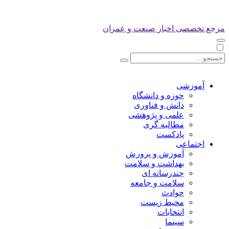
مرجع تخصصی اخبار صنعت و عمران
آموزشی
حوزه و دانشگاه
دانش و فناوری
علمی و پژوهشی
مطالبه گری
پادکست
اجتماعی
آموزش و پرورش
بهداشت و سلامت
چندرسانه ای
سلامت و جامعه
حوادث
محیط زیست
انتخابات
سینما