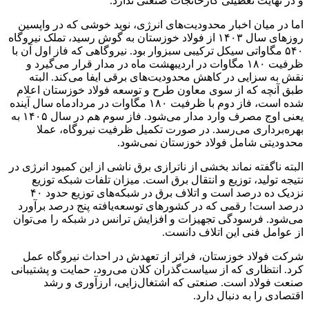
و در نهایت تعطیلی کارخانجات صنعتی ندارد.
اما در میان اخبار محدودیت‌های انرژی، نوید خوشی که در واپسین
روزهای سال ۱۴۰۳ از فولاد خوزستان به گوش رسید، تملک نیروگاه
۵۴۰ مگاواتی سیکل ترکیبی سبزوار بود. نیروگاهی که فاز اول آن با
ظرفیت ۱۸۰ مگاوات در اردیبهشت ماه در مدار قرار می‌گیرد و
نقش به سزایی در کاهش محدودیت‌های برقی ایفا می‌کند‌. البته
طبق آنچه که از سوی معاون طرح و توسعه فولاد خوزستان اعلام
شده است، فاز دوم با ظرفیت‌ ۱۸۰ مگاوات در مردادماه سال آینده
یعنی اوج مصرف وارد مدار می‌شود. فاز سوم هم در سال ۱۴۰۵ به
بهره‌برداری می‌رسد. در صورت تکمیل ظرفیت نیروگاه، عملا
محدودیتی شامل فولاد خوزستان نمی‌شود.
البته ناگفته نماند بخشی از ناترازی برق ناشی از این کمبود انرژی در
نتیجه تولید، توزیع و انتقال برق است. میزان تلفات شبکه توزیع
نزدیک ده درصد است و اتلاف برق در شبکه‌های توزیع حدود ۴۰
درصد است! رقمی که در کشورهای توسعه‌یافته پنج درصد برآورد
می‌شود. فرسودگی تجهیزات و افزایش ترانس در شبکه را می‌توان
از عوامل فنی این اتلاف دانست.
شرکت فولاد خوزستان، فراتر از تعهدش در احداث نیروگاه عمل
کرد. انتظاری که از سیاست‌گذران کلان می‌رود، حمایت و پشتیبانی
صنعت فولاد است. صنعتی که اشتغال‌زایی، ارزآوری و رشد
اقتصادی را به دنبال دارد.