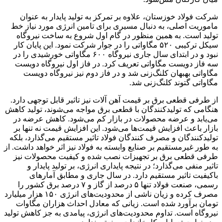
شرکت فولاد خوزستان، علاوه بر تمرکز به تولید پایدار به عنوان
ماموریت اصلی، به دنبال مسیری برای تامین انرژی مورد نیاز خط
تولید است. به همین منظور در گام اول شروع به ساخت نیروگاه
سیکل ترکیبی ۵۲۰ مگاواتی را در جوار شرکت نمود. این پایان کار
نبود و در ابتدای سال جاری نیروگاه ۶۰۰ مگاواتی خورشیدی را در
سه فاز دویست مگاواتی تعریف کرد. در فاز اول نیروگاه دویست
مگاواتی بهبهان کلنگ‌زنی شد و در فاز دوم نیز نیروگاه دویست
مگاواتی گتوند کلنگ‌زنی شد.
از طرفی قطعی برق بر قیمت آهن آلات نیز تاثیر قابل توجهی دارد.
هنگامی که تولیدکنندگان با قطعی برق مواجه می‌‌شوند، تولید کاهش
می‌یابد و عرضه محصولات در بازار کم می‌شود. کاهش عرضه در
بازار باعث افزایش قیمت‌‌ها می‌شود. این افزایش قیمت نه تنها بر
تولیدکنندگان و مصرف‌ کنندگان فولاد تاثیر مستقیم می‌گذارد، بلکه
به طور غیرمستقیم بر صنایع وابسته به فولاد نیز اثر خواهد داشت. از
طرفی قطعی‌ برق بر تجهیزات نصب شده و کیفیت محصولات نیز
تاثیر منفی می‌گذارد؛ در نتیجه پایداری انرژی، بر تولید پایدار و
باکیفیت تاثیر مستقیم دارد. در سال جاری و مطابق آمار‌های
رسمی، صنعت فولاد تنها ۵ درصد از گاز و ۷ درصد برق کشور را
مصرف کرده و زیان ناشی از محدودیت‌های انرژی ۱۵۰ هزار میلیارد
تومان برآورد شده است‌. زیانی که معادل احداث هزاران مگاوات
نیروگاه است. تداوم محدودیت‌های انرژی، پیامدی به جز کاهش تولید