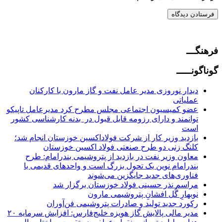
فرهنگـــ
گوناگونـــــ
دیدار نوروزی مدیر عامل نفت و گاز مارون با کارکنان
عملیاتی
عضو کمیسیون اجتماعی مجلس مطرح کرد مدیرعامل تاپیکو
توانمند و دارای رزومه قابل قبول در بدنه کارشناسی کشور
است
بازدید وزیر کار از شرکت فولاداکسین خوزستان انجام شد؛
کلنگ زنی دو طرح صنعتی فولاد اکسین خوزستان
معاون وزیر نفت در بازدید از پتروشیمی بندرامام: طرح
بندرامام نوین یک تحول بزرگ است و واحدهای قدیمی با
فناوری‌های جدید جایگزین می‌شوند
مراسم نذر حسینی فولاد خوزستان برگزار شد
نوبهارِ گُل افشانِ پتروشیمی مارون
رکورد جدید تولید و صادرات پتروشیمی فن‌آوران
مدیر مالی پالایش گاز هویزه خلیج‌فارس: افزایش سرمایه ۲۰