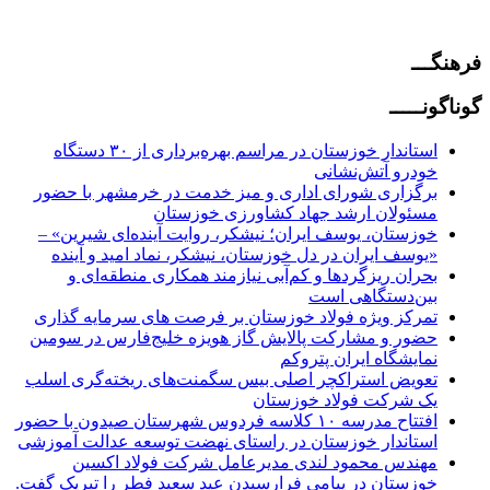
فرهنگـــ
گوناگونـــــ
استاندار خوزستان در مراسم بهره‌برداری از ۳۰ دستگاه
خودرو آتش‌نشانی
برگزاری شورای اداری و میز خدمت در خرمشهر با حضور
مسئولان ارشد جهاد کشاورزی خوزستان
خوزستان، یوسف ایران؛ نیشکر، روایت آینده‌ای شیرین» –
«یوسف ایران در دل خوزستان، نیشکر، نماد امید و آینده
بحران ریزگردها و کم‌آبی نیازمند همکاری منطقه‌ای و
بین‌دستگاهی است
تمرکز ویژه فولاد خوزستان بر فرصت های سرمایه گذاری
حضور و مشارکت پالایش گاز هویزه خلیج‌فارس در سومین
نمایشگاه ایران پتروکم
تعویض استراکچر اصلی بیس سگمنت‌های ریخته‌گری اسلب
یک شرکت فولاد خوزستان
افتتاح مدرسه ۱۰ کلاسه فردوس شهرستان صیدون با حضور
استاندار خوزستان در راستای نهضت توسعه عدالت آموزشی
مهندس محمود لندی مدیرعامل شرکت فولاد اکسین
خوزستان در پیامی فرارسیدن عید سعید فطر را تبریک گفت.