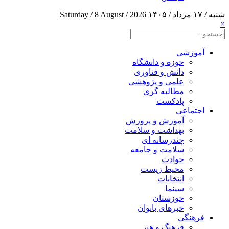
شنبه / ۱۷ مرداد / ۱۴۰۵
Saturday / 8 August / 2026
×
آموزشی
حوزه و دانشگاه
دانش و فناوری
علمی و پژوهشی
مطالبه گری
پادکست
اجتماعی
آموزش و پرورش
بهداشت و سلامت
چندرسانه ای
سلامت و جامعه
حوادث
محیط زیست
انتخابات
سینما
خوزستان
خبرهای بانوان
فرهنگی
فرهنگ و هنر