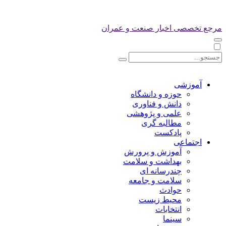
مرجع تخصصی اخبار صنعت و عمران
آموزشی
حوزه و دانشگاه
دانش و فناوری
علمی و پژوهشی
مطالبه گری
پادکست
اجتماعی
آموزش و پرورش
بهداشت و سلامت
چندرسانه ای
سلامت و جامعه
حوادث
محیط زیست
انتخابات
سینما