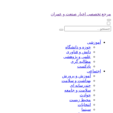
مرجع تخصصی اخبار صنعت و عمران
آموزشی
حوزه و دانشگاه
دانش و فناوری
علمی و پژوهشی
مطالبه گری
پادکست
اجتماعی
آموزش و پرورش
بهداشت و سلامت
چندرسانه ای
سلامت و جامعه
حوادث
محیط زیست
انتخابات
سینما