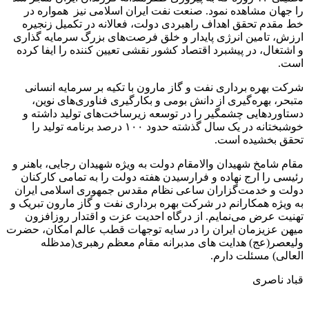
را جهان مشاهده نمود. صنعت نفت ایران اسلامی نیز همواره در
خط مقدم تحقق اهداف راهبردی دولت، فعالانه در تکمیل زنجیره‌
ارزش، تامین انرژی پایدار و خلق فرصت‌های بزرگ سرمایه گذاری
و اشتغال، در پیشبرد اقتصاد کشور نقشی تعیین کننده را ایفا کرده
است
.
شرکت بهره برداری نفت و گاز مارون با تکیه بر سرمایه انسانی
متبحر، بهره‌گیری از دانش بومی و بکارگیری فناوری‌های نوین،
دستاوردهایی چشمگیر را در توسعه زیرساخت‌های تولید داشته و
خوشبختانه در یک سال گذشته حدود ۱۰۰ درصد برنامه تولید را
تحقق بخشیده است.
مقام شامخ شهیدان والامقام دولت به ویژه شهیدان رجایی، باهنر و
رئیسی را ارج نهاده و فرارسیدن هفته دولت را به تمامی کارکنان
دولت و خدمت‌گزاران ساعی نظام مقدس جمهوری اسلامی ایران
به ویژه همکارانم در شرکت بهره برداری نفت و گاز مارون تبریک و
تهنیت عرض می‌نمایم. از درگاه احدیت عزت و اقتدار روزافزون
میهن عزیزمان ایران را در سایه توجهات قطب عالم امکان، حضرت
ولیعصر
(عج)
هدایت های مدبرانه مقام معظم رهبری
(مدظله
العالی)
مسئلت دارم.
قباد ناصری