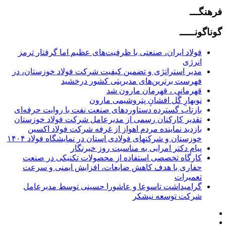
فرهنگـــ
گوناگونـــــ
فولاد ایران، صنعتی با ظرفیت‌های عظیم اما گرفتار ترمز
انرژی
مدیر استراتژی و تضمین کیفیت شرکت فولاد خوزستان، در
فهرست برترین‌های مدیریتی کشور درخشید
قهرمانی ، قهرمان مارون شد
نوبهارِ گُل افشانِ پتروشیمی مارون
بازتاب گسترده دستاوردهای صنعت نفت با روایت حرفه‌ای
تقدیر کارکنان رسمی از مدیرعامل شرکت فولاد خوزستان
بازدید نماینده مردم اهواز از غرفه شرکت فولاد اکسین
خوزستان و شرکتهای فولادی استان در نمایشگاه فولاد ۱۴۰۴
پیام دکتر امرایی به مناسبت روز خبرنگار
کارگاه تخصصی استفاده از محصولات تکنیکی در صنعت
حفاری با هدف کاهش ضایعات، افزایش ایمنی و سرعت
تعمیرات
گرامیداشت تاسوعا و عاشورا حسینی توسط مدیرعامل
شرکت توسعه نیشکر