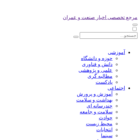
مرجع تخصصی اخبار صنعت و عمران
آموزشی
حوزه و دانشگاه
دانش و فناوری
علمی و پژوهشی
مطالبه گری
پادکست
اجتماعی
آموزش و پرورش
بهداشت و سلامت
چندرسانه ای
سلامت و جامعه
حوادث
محیط زیست
انتخابات
سینما