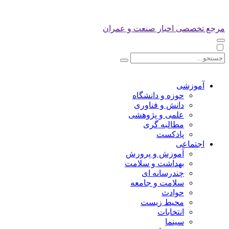
مرجع تخصصی اخبار صنعت و عمران
آموزشی
حوزه و دانشگاه
دانش و فناوری
علمی و پژوهشی
مطالبه گری
پادکست
اجتماعی
آموزش و پرورش
بهداشت و سلامت
چندرسانه ای
سلامت و جامعه
حوادث
محیط زیست
انتخابات
سینما