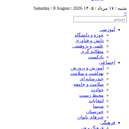
شنبه / ۱۷ مرداد / ۱۴۰۵
Saturday / 8 August / 2026
×
آموزشی
حوزه و دانشگاه
دانش و فناوری
علمی و پژوهشی
مطالبه گری
پادکست
اجتماعی
آموزش و پرورش
بهداشت و سلامت
چندرسانه ای
سلامت و جامعه
حوادث
محیط زیست
انتخابات
سینما
خوزستان
خبرهای بانوان
فرهنگی
فرهنگ و هنر