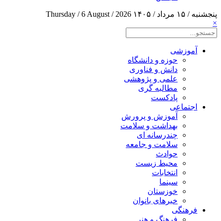
پنجشنبه / ۱۵ مرداد / ۱۴۰۵
Thursday / 6 August / 2026
×
آموزشی
حوزه و دانشگاه
دانش و فناوری
علمی و پژوهشی
مطالبه گری
پادکست
اجتماعی
آموزش و پرورش
بهداشت و سلامت
چندرسانه ای
سلامت و جامعه
حوادث
محیط زیست
انتخابات
سینما
خوزستان
خبرهای بانوان
فرهنگی
فرهنگ و هنر