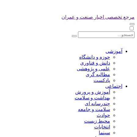
مرجع تخصصی اخبار صنعت و عمران
آموزشی
حوزه و دانشگاه
دانش و فناوری
علمی و پژوهشی
مطالبه گری
پادکست
اجتماعی
آموزش و پرورش
بهداشت و سلامت
چندرسانه ای
سلامت و جامعه
حوادث
محیط زیست
انتخابات
سینما