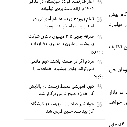
آغاز قدرتمند فولاد خوزستان در متافو
۱۴۰۴ با ارائه دستاوردی نوآورانه
گام بیش
تمام پروژه‌های نیمه‌تمام آموزشی در
مطالبات معوق بخش کشاورزی را تسویه و همزمان بالغ بر ۶ هزار میلیارد
استان به اتمام خواهند رسید
صرفه جویی ۳.۵ میلیون دلاری شرکت
پتروشیمی مارون با مدیریت ضایعات
ا تعیین تکلیف
پلیمری
مردم اگر در صحنه باشند هیچ مانعی
نمی‌تواند جلوی پیشبرد اهداف ما را
تامین اجتماعی با بیش از ۸۸۰ میلیارد تومان حل
بگیرد
دوره آموزشی محیط‌ زیست در پالایش
ر بازار
گاز هویزه خلیج‌ فارس برگزار شد
ش خواهد
جوانشیر صادقی سرپرست پالایشگاه
گاز بید بلند خلیج فارس شد
گام‌های