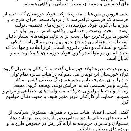
های اجتماعی و محیط زیست و خدماتی و رفاهی هستیم.
یحیی فروتن رییس هیات مدیره شرکت فولاد خوزستان گفت: بسیار
خرسندم که فرصتی فراهم شد تا از نزدیک شاهد اجرای طرح ها و
پروژه های گروه فولاد خوزستان در حوزه های تخصصی تولید،
توسعه، محیط زیست و خدماتی و رفاهی باشم. امروز تولید در
کشور ما بزرگ ترین جهاد است. برای تولید مولفه‌های بسیاری نیاز
است اما به اعتقاد من دو چیز جزو مهم ترین مسائل است؛ یکی
انگیزه و ایستادگی و دیگری نیروی انسانی تراز انقلاب و جهادی؛ که
بحمدالله این دو مولفه در گروه فولاد خوزستان، کاملا برجسته و
نمایان است.
رییس هیات مدیره فولاد خوزستان گفت: به کارکنان و مدیران گروه
فولاد خوزستان این نوید را می دهم که در هیات مدیره تمام توان
خود را برای پیشرفت این مجموعه بزرگ صنعتی کشور به کار
بگیریم و هر تصمیمی که به افزایش تولید، توسعه گروه، محیط
زیست و محیط پیرامونی شرکت، مسئولیت های اجتماعی و مردم و
همچنین حمایت از کارکنان عزیز منجر شود، با جدیت دنبال خواهیم
کرد.
گفتنی است، اعضای هیات مدیره با همراهی مسئولان شرکت، از
قسمت های مختلف بازدید میدانی بعمل آوردند و در این بازدیدها،
مسئولان و مدیران مربوطه به ارائه گزارش در خصوص طرح ها و
پروژه های مدنظر پرداختند.