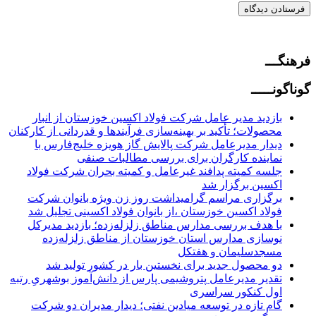
فرهنگـــ
گوناگونـــــ
بازدید مدیر عامل شرکت فولاد اکسین خوزستان از انبار
محصولات؛ تأکید بر بهینه‌سازی فرآیندها و قدردانی از کارکنان
دیدار مدیرعامل شرکت پالایش گاز هویزه خلیج‌فارس با
نماینده کارگران برای بررسی مطالبات صنفی
جلسه کمیته پدافند غیرعامل و کمیته بحران شرکت فولاد
اکسین برگزار شد
برگزاری مراسم گرامیداشت روز زن ویژه بانوان شرکت
فولاد اکسین خوزستان ،از بانوان فولاد اکسینی تجلیل شد
با هدف بررسی مدارس مناطق زلزله‌زده؛ بازدید مدیرکل
نوسازی مدارس استان خوزستان از مناطق زلزله‌زده
مسجدسلیمان و هفتکل
دو محصول جدید برای نخستین بار در کشور تولید شد
تقدیر‌ مدیرعامل پتروشیمی پارس از دانش‌آموز بوشهریِ رتبه
اول کنکور سراسری
گام تازه در توسعه میادین نفتی؛ دیدار مدیران دو شرکت