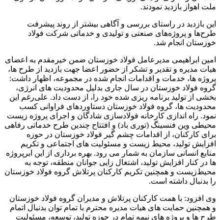
ملت اهواز بازدید نمودند.
این بازدید در راستای بررسی و آگاهی بیشتر از روند پیشرفت
طرح‌‌ها و پروژه‌های صنعتی و تولیدی و خدماتی شرکت فولاد
خوزستان انجام شد.
امین ابراهیمی مدیرعامل فولاد خوزستان ضمن خیرمقدم به اعضای
هیات مدیره و تقدیر و تشکر از حضور اعضا جهت بازدید از طرح ها،
پروژه ها‌، خدمات و اقدامات انجام شده در مجموعه، اظهار داشت:
گروه فولاد خوزستان در سال جاری بدلیل محدودیت های انرژی،
بخشی از تولید برنامه ریزی شده خود را، از دست داد. علی‌رغم این
محدودیت ها، گروه فولاد خوزستان دستاوردهای فراوانی کسب
نمود. راه اندازی کارخانه فولادسازی شادگان و اجرای پروژه زیست
محیطی وین فنسینگ (توری باد) و افتتاح چندین طرح خدماتی رفاهی
برای کارکنان، از اقدامات چشم گیر فولاد خوزستان در حوزه
افزایش تولید، محیط زیست و مسئولیت های اجتماعی و تکریم
منابع انسانی سازمان به شمار می رود. بهره برداری از این ابرپروژه
ها در کنار افزایش تولید، اشتغال زایی جوانان منطقه، توجه به
محیط‌زیست و همچنین تکریم کارکنان پرتلاش گروه فولاد خوزستان
را بدنبال داشته است.
وی افزود: با همت کارکنان پرتلاش و مدیران گروه فولاد خوزستان
و همچنین حمایت های هیات مدیره محترم با تمام توان بدنبال اتمام
طرح ها و پروژه های نیمه تمام در حوزه تولید، توسعه، مسئولیت