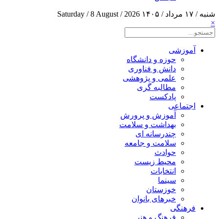
شنبه / ۱۷ مرداد / ۱۴۰۵
Saturday / 8 August / 2026
×
آموزشی
حوزه و دانشگاه
دانش و فناوری
علمی و پژوهشی
مطالبه گری
پادکست
اجتماعی
آموزش و پرورش
بهداشت و سلامت
چندرسانه ای
سلامت و جامعه
حوادث
محیط زیست
انتخابات
سینما
خوزستان
خبرهای بانوان
فرهنگی
فرهنگ و هنر