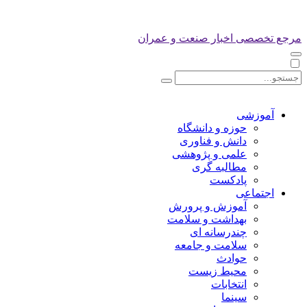
مرجع تخصصی اخبار صنعت و عمران
آموزشی
حوزه و دانشگاه
دانش و فناوری
علمی و پژوهشی
مطالبه گری
پادکست
اجتماعی
آموزش و پرورش
بهداشت و سلامت
چندرسانه ای
سلامت و جامعه
حوادث
محیط زیست
انتخابات
سینما