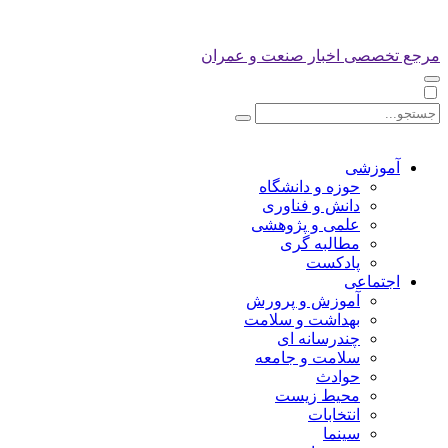
مرجع تخصصی اخبار صنعت و عمران
آموزشی
حوزه و دانشگاه
دانش و فناوری
علمی و پژوهشی
مطالبه گری
پادکست
اجتماعی
آموزش و پرورش
بهداشت و سلامت
چندرسانه ای
سلامت و جامعه
حوادث
محیط زیست
انتخابات
سینما