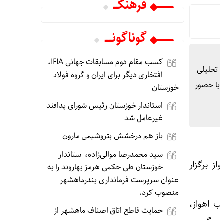
فرهنگـــ
گوناگونـــــ
کسب مقام دوم مسابقات جهانی IFIA،
 تحلیلی
افتخاری دیگر برای ایران و گروه فولاد
مت شرکت آبفا اهواز با حضور
خوزستان
استاندار خوزستان رئیس شورای پدافند
غیرعامل شد
باز هم درخشش پتروشیمی مارون
سید محمدرضا موالی‌زاده، استاندار
 برگزار
خوزستان طی حکمی هرمز بهاروند را به
عنوان سرپرست فرمانداری بندرماهشهر
منصوب کرد.
 اهواز،
حمایت قاطع اتاق اصناف ماهشهر از