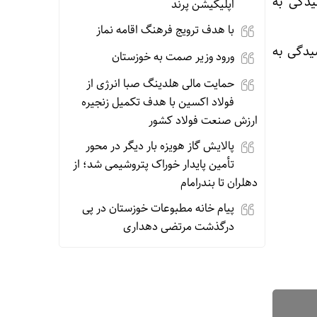
و رسیدگی به
اپلیکیشن پرند
با هدف ترویج فرهنگ اقامه نماز
یدگی به
ورود وزیر صمت به خوزستان
حمایت مالی هلدینگ صبا انرژی از
فولاد اکسین با هدف تکمیل زنجیره
ارزش صنعت فولاد کشور
پالایش گاز هویزه بار دیگر در محور
تأمین پایدار خوراک پتروشیمی شد؛ از
دهلران تا بندرامام
پیام خانه مطبوعات خوزستان در پی
درگذشت مرتضی دهداری