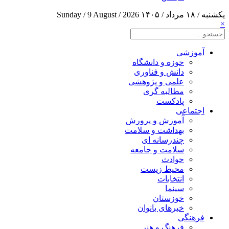
یکشنبه / ۱۸ مرداد / ۱۴۰۵
Sunday / 9 August / 2026
×
آموزشی
حوزه و دانشگاه
دانش و فناوری
علمی و پژوهشی
مطالبه گری
پادکست
اجتماعی
آموزش و پرورش
بهداشت و سلامت
چندرسانه ای
سلامت و جامعه
حوادث
محیط زیست
انتخابات
سینما
خوزستان
خبرهای بانوان
فرهنگی
فرهنگ و هنر