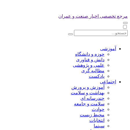
مرجع تخصصی اخبار صنعت و عمران
آموزشی
حوزه و دانشگاه
دانش و فناوری
علمی و پژوهشی
مطالبه گری
پادکست
اجتماعی
آموزش و پرورش
بهداشت و سلامت
چندرسانه ای
سلامت و جامعه
حوادث
محیط زیست
انتخابات
سینما