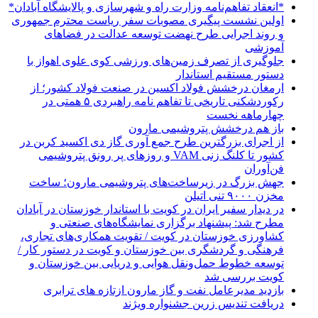
*انعقاد تفاهم‌نامه وزارت راه و شهرسازی و پالایشگاه آبادان*
اولین نشست پیگیری مصوبات سفر ریاست محترم جمهوری
و روند اجرایی طرح نهضت توسعه عدالت در فضاهای
آموزشی
جلوگیری از تصرف زمین‌های ورزشی کوی علوی اهواز با
دستور مستقیم استاندار
ارمغان درخشش فولاد اکسین در صنعت فولاد کشور؛ از
رکوردشکنی تاریخی تا تفاهم نامه راهبردی ۵ همتی در
چهارماهه نخست
باز هم درخشش پتروشیمی مارون
از اجرای بزرگترین طرح جمع آوری گاز دی اکسید کربن در
کشور تا کلنگ زنی VAM و روزهای پر رونق پتروشیمی
فن‌آوران
جهش بزرگ در زیرساخت‌های پتروشیمی مارون؛ ساخت
مخزن ۹۰۰۰ تنی اتیلن
در دیدار سفیر ایران در کویت با استاندار خوزستان در آبادان
مطرح شد: پیشنهاد برگزاری نمایشگاه‌های صنعتی و
کشاورزی خوزستان در کویت / تقویت همکاری‌های تجاری،
فرهنگی و گردشگری بین خوزستان و کویت در دستور کار /
توسعه خطوط حمل‌ونقل هوایی و دریایی بین خوزستان و
کویت بررسی شد
بازدید مدیرعامل نفت و گاز مارون ازتازه های ترابری
دریافت تندیس زرین جشنواره ویژند