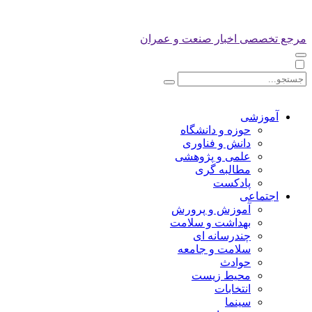
مرجع تخصصی اخبار صنعت و عمران
آموزشی
حوزه و دانشگاه
دانش و فناوری
علمی و پژوهشی
مطالبه گری
پادکست
اجتماعی
آموزش و پرورش
بهداشت و سلامت
چندرسانه ای
سلامت و جامعه
حوادث
محیط زیست
انتخابات
سینما