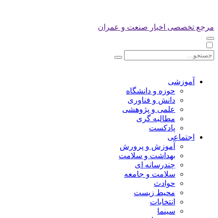
مرجع تخصصی اخبار صنعت و عمران
آموزشی
حوزه و دانشگاه
دانش و فناوری
علمی و پژوهشی
مطالبه گری
پادکست
اجتماعی
آموزش و پرورش
بهداشت و سلامت
چندرسانه ای
سلامت و جامعه
حوادث
محیط زیست
انتخابات
سینما