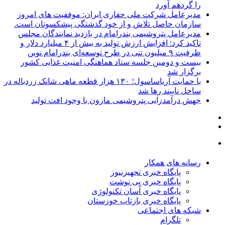
را گردهم آورد
مدیرعامل شرکت ملی حفاری ایران: موفقیت های امروز
سازمان حاصل تلاش و از خود گذشتگی پیشکسوتان است.
مدیرعامل پتروشیمی بندرامام در بازدید نمایندگان مجلس
تاکید کرد: افزایش ارزش تولید به بیش از ۴ میلیارد دلار و
ظرفیت ۹ میلیون تنی در طرح توسعه‌ای بندرامام نوین
بیست و دومین جلسه ستاد هماهنگی امنیت غذایی کشور
برگزار شد
با حمایت آریاساسول؛ ۱۳۰ هزار قطعه ماهی شانک زردباله در
ساحل نایبند رها شد
جهش درآمدزایی پتروشیمی مارون با وجود افت تولید
رسانه های همکار
پایگاه خبری تجهیزنیوز
پایگاه خبری پی نوشت
پایگاه خبری آسان تکنولوژی
پایگاه خبری بازتاب خوزستان
شبکه های اجتماعی
تلگرام