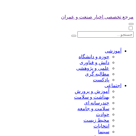
مرجع تخصصی اخبار صنعت و عمران
آموزشی
حوزه و دانشگاه
دانش و فناوری
علمی و پژوهشی
مطالبه گری
پادکست
اجتماعی
آموزش و پرورش
بهداشت و سلامت
چندرسانه ای
سلامت و جامعه
حوادث
محیط زیست
انتخابات
سینما