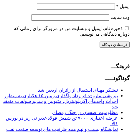
ایمیل
*
وب‌ سایت
ذخیره نام، ایمیل و وبسایت من در مرورگر برای زمانی که
دوباره دیدگاهی می‌نویسم.
فرهنگـــ
گوناگونـــــ
نیشکر مهیای استقبال از زائران اربعین شد
پتروشی مارون: قرارداد واگذاری زمین ۱۵ هکتاری به منظور
احداث واحدهای اکریلونیتریل، متیونین و سدیم سولفات منعقد
شد
مظلومیت اصفهان در جنگ رمضان
عرضه اعتباری ۷۰۰۰ تن شمش فولاد غدیر نی ریز در بورس
کالا
نمایشگاه بیست و نهم همه ظرفیت های توسعه صنعت نفت