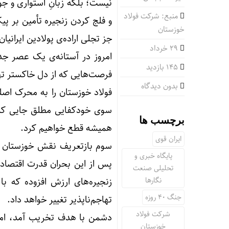
نیست؛ بلکه زبانِ استواری و ج
منبع: شرکت فولاد
و فلج کردن زنجیره تأمین بر پی
خوزستان
جز تجلی اراده‌ی پولادین ایرانیان
۲۹ خرداد
امروز در آستانه‌ی یک عصر جدید
145 بازدید
فرصت‌هایی که از دل خاکستر ت
بدون دیدگاه
فولاد خوزستان را به محرک اصل
سوی خودکفایی مطلق جایی که ب
برچسب ها
همیشه قطع خواهیم کرد.
ایران قوی
سوم بازتعریف نقش خوزستان به
پایگاه خبری و
پس از این بحران قدرت اقتصادی
تحلیلی صنعت
نگارها
زنجیره‌های ارزش افزوده که با
جنگ 40 روزه
تهاجم‌ناپذیر تغییر خواهد داد.
شرکت فولاد
دشمن با هدف تخریب آمد، اما م
خوزستان