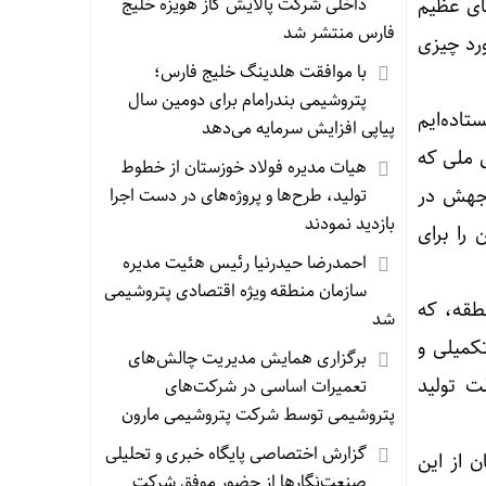
داخلی شرکت پالایش گاز هویزه خلیج
ای عظیم
فارس منتشر شد
ورد چیزی
با موافقت هلدینگ خلیج فارس؛
پتروشیمی بندرامام برای دومین سال
تاده‌ایم
پیاپی افزایش سرمایه می‌دهد
 ملی که
هیات مدیره فولاد خوزستان از خطوط
 جهش در
تولید، طرح‌ها و پروژه‌های در دست اجرا
بازدید نمودند
را برای
احمدرضا حیدرنیا رئیس هئیت مدیره
سازمان منطقه ویژه اقتصادی پتروشیمی
طقه، که
شد
کمیلی و
برگزاری همایش مدیریت چالش‌های
ت تولید
تعمیرات اساسی در شرکت‌های
پتروشیمی توسط شرکت پتروشیمی مارون
گزارش اختصاصی پایگاه خبری و تحلیلی
 از این
صنعت‌نگارها از حضور موفق شرکت