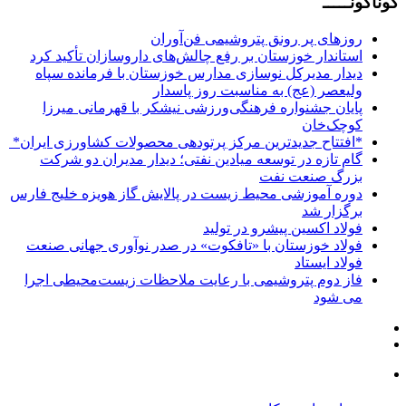
گوناگونـــــ
روزهای پر رونق پتروشیمی فن‌آوران
استاندار خوزستان بر رفع چالش‌های داروسازان تأکید کرد
دیدار مدیرکل نوسازی مدارس خوزستان با فرمانده سپاه
ولیعصر (عج) به مناسبت روز پاسدار
پایان جشنواره فرهنگی‌ورزشی نیشکر با قهرمانی میرزا
کوچک‌خان
*افتتاح جدیدترین مرکز پرتودهی محصولات کشاورزی ایران* ‌
گام تازه در توسعه میادین نفتی؛ دیدار مدیران دو شرکت
بزرگ صنعت نفت
دوره آموزشی محیط‌ زیست در پالایش گاز هویزه خلیج‌ فارس
برگزار شد
فولاد اکسین پیشرو در تولید
فولاد خوزستان با «تافکوت» در صدر نوآوری جهانی صنعت
فولاد ایستاد
فاز دوم پتروشیمی با رعایت ملاحظات زیست‌محیطی اجرا
می شود