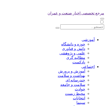
مرجع تخصصی اخبار صنعت و عمران
آموزشی
حوزه و دانشگاه
دانش و فناوری
علمی و پژوهشی
مطالبه گری
پادکست
اجتماعی
آموزش و پرورش
بهداشت و سلامت
چندرسانه ای
سلامت و جامعه
حوادث
محیط زیست
انتخابات
سینما