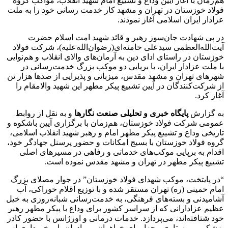
هم‌زمان با آغاز آیین وداع و تشییع امام شهید انقلاب، مواکب گروه
فولاد خوزستان در تهران و مشهد کار خدمت رسانی خود را به ملت
عزادار ایران اسلامی آغاز نمودند.
در پی شهادت جان‌سوز رهبر و قائد شهید امت اسلام حضرت
آیت‌الله‌‌العظمی سیدعلی خامنه‌ای(رضوان‌الله‌علیه)، شرکت فولاد
خوزستان در راستای ادای دین به آرمان‌های والای انقلاب و هم‌نوایی
با ملت عزادار ایران، با برپایی دو موکب بزرگ خدمت‌رسانی در
شهرهای تهران و مشهد مقدس، میزبانی و پذیرایی از صدها هزار تن
از شرکت‌کنندگان در آیین تشییع پیکر مطهر این شهید والامقام را
آغاز کرد.
به گزارش
پایگاه خبری و تحلیلی صنعت نگارها
و به نقل از روابط
عمومی شرکت فولاد خوزستان، هم‌زمان با برگزاری آیین باشکوه و
تاریخی وداع و تشییع پیکر مطهر امام و رهبر شهید انقلاب اسلامی،
گروه فولاد خوزستان با بسیج امکانات و حضور پرسنل جهادگر خود،
اقدام به برپایی موکب‌های خدماتی و رفاهی در مسیرهای اصلی
تشییع پیکر مطهر در تهران و مشهد مقدس نموده است.
“در پایتخت، موکب شهدای فولاد خوزستان” در جوار مصلای بزرگ
امام خمینی (ره) تهران مستقر شده و با توزیع اقلام خوراکی، آب
آشامیدنی و بسته‌های فرهنگی، به خدمت‌رسانی شبانه‌روزی به خیل
عظیم عزادارانی که از سراسر کشور برای وداع با پیکر مطهر رهبر
خود شتافته‌اند، می‌پردازد. خدمات درمانی و اورژانس با حضور کادر
پزشکی و پرستاری مجزا برای خواهران و برادران با برخورداری از