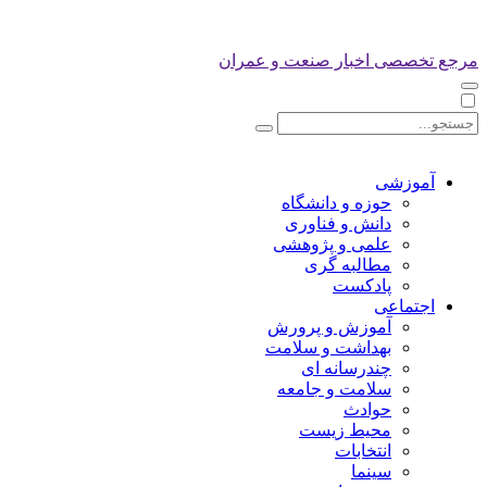
مرجع تخصصی اخبار صنعت و عمران
آموزشی
حوزه و دانشگاه
دانش و فناوری
علمی و پژوهشی
مطالبه گری
پادکست
اجتماعی
آموزش و پرورش
بهداشت و سلامت
چندرسانه ای
سلامت و جامعه
حوادث
محیط زیست
انتخابات
سینما