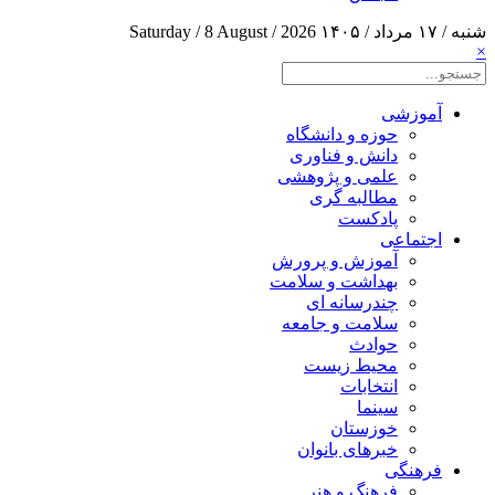
شنبه / ۱۷ مرداد / ۱۴۰۵
Saturday / 8 August / 2026
×
آموزشی
حوزه و دانشگاه
دانش و فناوری
علمی و پژوهشی
مطالبه گری
پادکست
اجتماعی
آموزش و پرورش
بهداشت و سلامت
چندرسانه ای
سلامت و جامعه
حوادث
محیط زیست
انتخابات
سینما
خوزستان
خبرهای بانوان
فرهنگی
فرهنگ و هنر