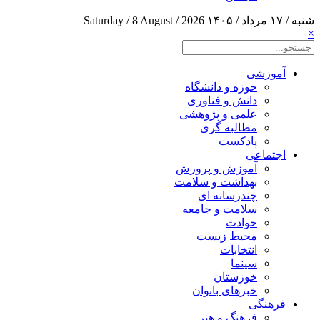
شنبه / ۱۷ مرداد / ۱۴۰۵
Saturday / 8 August / 2026
×
آموزشی
حوزه و دانشگاه
دانش و فناوری
علمی و پژوهشی
مطالبه گری
پادکست
اجتماعی
آموزش و پرورش
بهداشت و سلامت
چندرسانه ای
سلامت و جامعه
حوادث
محیط زیست
انتخابات
سینما
خوزستان
خبرهای بانوان
فرهنگی
فرهنگ و هنر