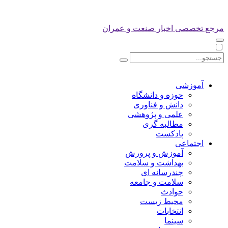
مرجع تخصصی اخبار صنعت و عمران
آموزشی
حوزه و دانشگاه
دانش و فناوری
علمی و پژوهشی
مطالبه گری
پادکست
اجتماعی
آموزش و پرورش
بهداشت و سلامت
چندرسانه ای
سلامت و جامعه
حوادث
محیط زیست
انتخابات
سینما