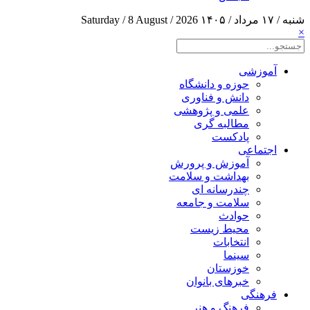
شنبه / ۱۷ مرداد / ۱۴۰۵
Saturday / 8 August / 2026
×
آموزشی
حوزه و دانشگاه
دانش و فناوری
علمی و پژوهشی
مطالبه گری
پادکست
اجتماعی
آموزش و پرورش
بهداشت و سلامت
چندرسانه ای
سلامت و جامعه
حوادث
محیط زیست
انتخابات
سینما
خوزستان
خبرهای بانوان
فرهنگی
فرهنگ و هنر