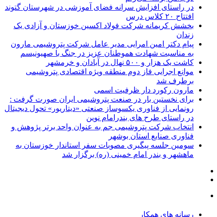
در راستای افزایش سرانه فضای آموزشی در شهرستان گتوند
افتتاح ۲۰ کلاس درس
بخشش کریمانه شرکت فولاد اکسین خوزستان و آزادی یک
زندان
پیام دکتر امین امرایی مدیر عامل شرکت پتروشیمی مارون
به مناسبت شهادت هموطنان عزیز در جنگ با صهیونیسم
کاشت یک هزار و ۵۰۰ نهال در آبادان و خرمشهر
موانع اجرایی فاز دوم منطقه ویژه اقتصادی پتروشیمی
برطرف شد
مارون رکورد دار ظرفیت اسمی
برای نخستین بار در صنعت پتروشیمی ایران صورت گرفت :
رونمایی از فناوری یکسوساز صنعتی «دیتاریور» تحول دیجیتال
در راستای طرح های بندرامام نوین
انتخاب شرکت پتروشیمی جم به عنوان واحد برتر پژوهش و
فناوری صنایع استان بوشهر
سومین جلسه پیگیری مصوبات سفر استاندار خوزستان به
ماهشهر و بندر امام خمینی (ره) برگزار شد
رسانه های همکار