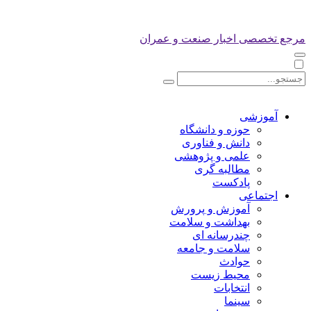
مرجع تخصصی اخبار صنعت و عمران
آموزشی
حوزه و دانشگاه
دانش و فناوری
علمی و پژوهشی
مطالبه گری
پادکست
اجتماعی
آموزش و پرورش
بهداشت و سلامت
چندرسانه ای
سلامت و جامعه
حوادث
محیط زیست
انتخابات
سینما