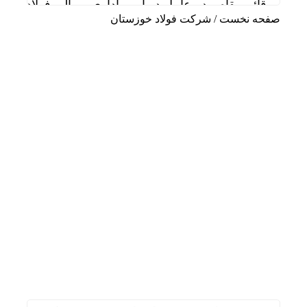
قائم مقام مدیرعامل در امور اداری و مالی فولاد خو
صفحه نخست
/
شرکت فولاد خوزستان
دیدار سرپرست مدیریت عملیات نفت و گاز مارون با کا
تاب آوری، وجه تمایز تازه پتروشیمی مارون
علی صفی خانی سرپرست مدیریت عملیات نفت و گاز
سالگرد تأسیس هلدینگ صباانرژی با حضور مدیرعامل و
خوشبین‌فر مدیرعامل پتروشیمی امیرکبیر شد
شلاق‌ بی‌برقی، بر پیکر خسته‌ از جنگ فولادخوزستان
ایستگاه خدمت‌رسانی شرکت فولاد خوزستان در مشه