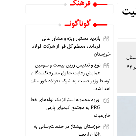
فرهنگـــ
 موفقیت
گوناگونـــــ
بازدید دستیار ویژه و مشاور عالی
فرمانده معظم کل قوا از شرکت فولاد
خوزستان
ابستان
لوح و تندیس زرین بیست و سومین
منجر به کشته شدن ۴۰۰۰ نفر و آواره شدن ده‌ها هزار نفر شد، صادر کرد. شبکه ۳۰تی‌وی چوسان۳۰ اعلام کرد: “کیم جونگ اون” رهبر ۴۲
همایش رعایت حقوق مصرف‌کنندگان
توسط وزیر صمت به شرکت فولاد خوزستان
اهدا شد.
ورود محموله استراتژیک لوله‌های خط
PRG به مجتمع کیمیای پارس
خاورمیانه
خوزستان پیشتاز در خدمات‌رسانی به
زائران اربعین