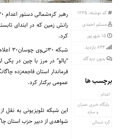
کد نوشته: 1235
مسلم احمدی
کرد.
۱۵ شهریور
844 بازدید
بدون دیدگاه
“یالو” در مرز با چین در یکی ا
فرماندار استان فاجعه‌زده چاگ
برچسب ها
عمومی برکنار کرد.
اعدام
پایگاه خبری عمران
این شبکه تلویزیونی به نقل از
و سازه
شواهدی از دبیر حزب استان چاگ
کره شمالی