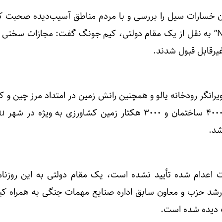
ن خسارات سیل را بررسی و با مردم مناطق آسیب‌دیده صحبت ک
اعلام روزنامه ژاپنی”Nikkei Asia” به نقل از یک مقام دولتی، کیم جونگ گفت: مجازات سخت
یرقابل قبول شدند.
رانگر رودخانه یالو و همچنین رانش زمین در امتداد مرز چین و ک
 اعدام شده تأیید نشده است، یک مقام دولتی به این روزنا
گ هون جز ۳۰ مقام ارشد حزب و معاون سابق اداره صنایع مهمات جنگی به همراه
گ دیده شده است.