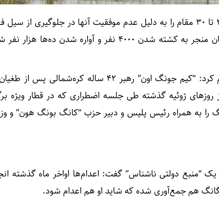
رهبر کره‌شمالی دستور اعدام ۲۰ تا ۳۰ مقام را به دلیل عدم موفقیت آنها در جلوگیری از سی
رانش زمین که در ابتدای تابستان منجر به کشته شدن ۴۰۰۰ نفر و آواره شدن ده‌ها
شبکه ۳۰تی‌وی چوسان۳۰ اعلام کرد: “کیم جونگ اون” رهبر ۴۲ ساله کره‌شمالی 
ز روزهای ژوئیه گذشته طی جلسه‌ اضطراری که در قطار ویژه برگ
انگ را به همراه رئیس پلیس و دبیر حزب “کانگ بونگ هون” و وزی
 یک “منبع دولتی ناشناس” گفت: اعدام‌ها اواخر ماه گذشته انج
انگ هم جمع‌آوری شده که شاید او هم اعدام شود.