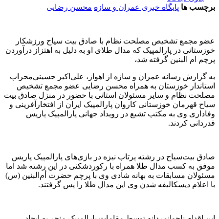
برچسب ها
پایگاه خبری عمران و سازه
محسن رضایی
عضو مجمع تشخیص مصلحت نظام با صادق بیت سیاح ورزشکار
خوزستانی در پارالمپیک که مدال طلای او به دلیل به اهتزاز درآوردن
پرچم ام البنین گرفته شد،
به گزارش رسانه عمران و سازه از اهواز، علی‌اکبر حسینی‌محراب
استاندار خوزستان به همراه محسن رضایی عضو مجمع تشخیص
مصلحت نظام و سایر مسئولان استانی با حضور در منزل صادق بیت
سیاح قهرمان خوزستانی کاروان پارالمپیک ایران از افتخارآفرینی و
وفاداری وی به مکتب تشیع در رویداد جهانی پارالمپیک پاریس
قدردانی کردند.
صادق بیت‌سیاح در رشته پرتاب نیزه در بازی‌های پارالمپیک پاریس
موفق به کسب مدال طلا همراه با رکوردشکنی در این رشته شد اما
مسئولان مسابقات به بهانه شادی وی با پرچم حضرت أم‌البنین (س)
با اعلام دیسکالیفه شدن وی این مدال طلا را پس گرفتند.
این اقدام ناجوانمردانه توسط مقامات پارالمپیک منجر به ایجاد