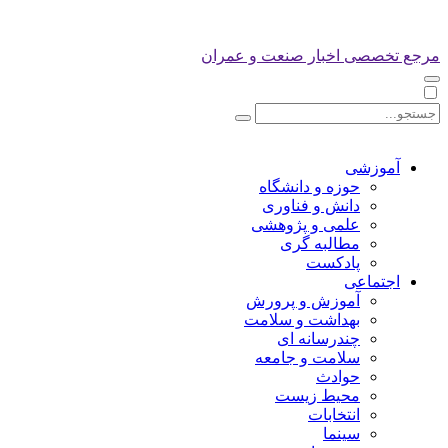
مرجع تخصصی اخبار صنعت و عمران
آموزشی
حوزه و دانشگاه
دانش و فناوری
علمی و پژوهشی
مطالبه گری
پادکست
اجتماعی
آموزش و پرورش
بهداشت و سلامت
چندرسانه ای
سلامت و جامعه
حوادث
محیط زیست
انتخابات
سینما