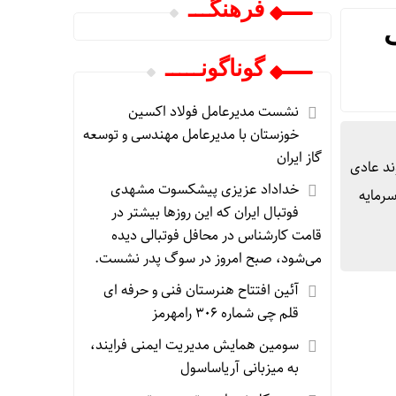
فرهنگـــ
گوناگونـــــ
نشست مدیرعامل فولاد اکسین
خوزستان با مدیرعامل مهندسی و توسعه
گاز ایران
ند عادی
خداداد عزیزی پیشکسوت مشهدی
سرمایه
فوتبال ایران که این روزها بیشتر در
قامت کارشناس در محافل فوتبالی دیده
می‌شود، صبح امروز در سوگ پدر نشست.
آئین افتتاح هنرستان فنی و حرفه ای
قلم چی شماره ۳۰۶ رامهرمز
سومین همایش مدیریت ایمنی فرایند،
به میزبانی آریاساسول