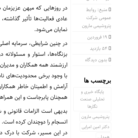
در روزهایی که میهن عزیزمان 
منبع: روابط
عمومی شرکت
عادی فعالیت‌ها تأثیر گذاشته،
پتروشیمی مارون
نمایان می‌شود.
۱۹ فروردین
در چنین شرایطی، سرمایه اصلی 
54 بازدید
بزنگاه‌ها، استوار و مسئولانه 
بدون دیدگاه
ارزشمند همه همکاران و مدیران 
با وجود برخی محدودیت‌های ناش
برچسب ها
آرامش و اطمینان خاطر همکاران
پایگاه خبری و
همچنان پابرجاست و این همراهی،
تحلیلی صنعت
نگارها
بدیهی است الزامات قانونی و ش
پتروشیمی مارون
انسجام را دوچندان کرده است.
دکتر امین امرایی
در این مسیر، شرکت با درک دغ
همدلی