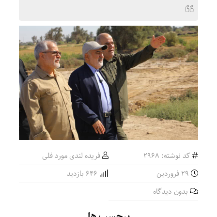
کد نوشته: 2968
فریده لندی مورد فلی
۲۹ فروردین
646 بازدید
بدون دیدگاه
برچسب ها