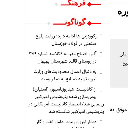
فرهنگـــ
ره
گوناگونـــــ
رکوردزنی ها ادامه دارد؛ روایت بلوغ
صنعتی در فولاد خوزستان
آئین افتتاح مدرسه ۶کلاسه شماره ۳۵۹
وح ۳ ستاره این رویداد ملی
در روستای قالند شهرستان بهبهان
یج
به دنبال اعمال محدودیت‌های وزارت
نیرو، تولید صنایع به صفر رسید
از کاتالیست‌ هیدروژناسیون (استیلن)
بومی‌سازی شده پتروشیمی امیرکبیر
رونمایی شد/ انحصار کاتالیست‌ آمریکایی در
موفق به
پتروشیمی امیرکبیر شکسته شد
دیدار نوروزی مدیر عامل نفت و گاز