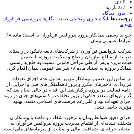
۴ دی
227 بازدید
بدون دیدگاه
برچسب ها
پایگاه خبری و تحلیلی صنعت نگارها
پتروشیمی فن آوران
خلع ید
خلع ید رسمی پیمانکار پروژه پتروالفین فن‌آوران به استناد ماده ۶۸
شرایط عمومی پیمان
شرکت پتروالفین فن‌آوران از شرکت‌های تابعه تاپیکو، در راستای
صیانت از منافع سازمان و صلح و سلامت پروژه، با تصمیم
هیأت‌مدیره و پس از طی مراحل قانونی، نسبت به خلع ید رسمی
پیمانکار پروژه به استناد ماده ۶۸ شرایط عمومی پیمان اقدام کرد.
بر اساس این تصمیم، پیمانکار مزبور به‌دلیل عدم اجرای تعهدات
قراردادی، تأخیرهای مکرر و بروز ناهماهنگی‌های فنی و اجرایی، از
ادامه فعالیت در پروژه برکنار شد. این اقدام در حالی انجام شد که
گزارش‌های متعدد حاکی از بروز تخلفات و کاستی‌های جدی در روند
اجرای تعهدات بود و علی‌رغم فرصت‌های اصلاحی متعدد، بهبود
مؤثری حاصل نشد.
اجرای دقیق ضوابط پیمان و برخورد شفاف و قاطع با پیمانکاران
متخلف، نشانه‌ای از اهتمام مدیریت پروژه پتروالفین فن‌آوران به
انضباط حرفه‌ای، شفافیت مالی و صیانت از سرمایه‌های ملی است.