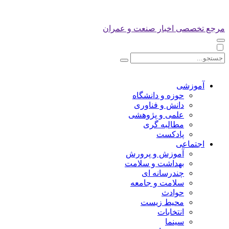
مرجع تخصصی اخبار صنعت و عمران
آموزشی
حوزه و دانشگاه
دانش و فناوری
علمی و پژوهشی
مطالبه گری
پادکست
اجتماعی
آموزش و پرورش
بهداشت و سلامت
چندرسانه ای
سلامت و جامعه
حوادث
محیط زیست
انتخابات
سینما