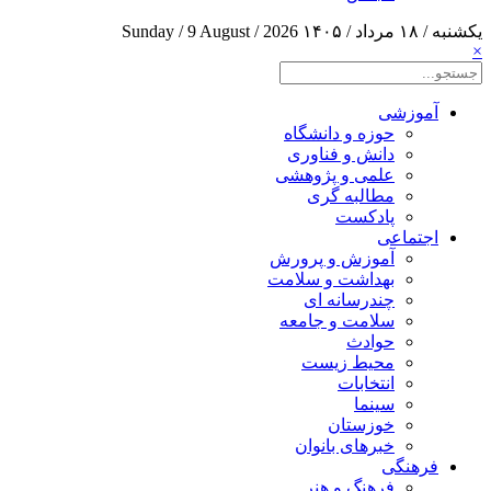
یکشنبه / ۱۸ مرداد / ۱۴۰۵
Sunday / 9 August / 2026
×
آموزشی
حوزه و دانشگاه
دانش و فناوری
علمی و پژوهشی
مطالبه گری
پادکست
اجتماعی
آموزش و پرورش
بهداشت و سلامت
چندرسانه ای
سلامت و جامعه
حوادث
محیط زیست
انتخابات
سینما
خوزستان
خبرهای بانوان
فرهنگی
فرهنگ و هنر