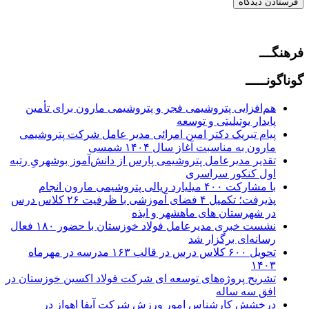
فرهنگـــ
گوناگونـــــ
هم‌افزایى پتروشیمی فجر و پتروشیمی مارون براى تأمین
پایدار یوتیلیتى و توسعه
پیام تبریک دکتر امین امرائی مدیر عامل شرکت پتروشیمی
مارون به مناسبت آغاز سال ۱۴۰۴ شمسی
تقدیر‌ مدیرعامل پتروشیمی پارس از دانش‌آموز بوشهریِ رتبه
اول کنکور سراسری
با مشارکت ۴۰۰ میلیارد ریالی پتروشیمی مارون انجام
پذیرفت؛ تکمیل ۴ فضای آموزشی با ظرفیت ۲۶ کلاس درس
در شهرستان های ماهشهر و ایذه
نشست خبری مدیرعامل فولاد خوزستان با حضور ۱۸۰ فعال
رسانه‌ای برگزار شد
تحویل ۶۰۰ کلاس درس در قالب ۱۶۳ مدرسه در مهرماه
۱۴۰۳
تشریح پروژه‌های توسعه‌ ای شرکت فولاد اکسین خوزستان در
افق سه‌ ساله
درخشش کارشناس امور ورزش شرکت آبفا اهواز در