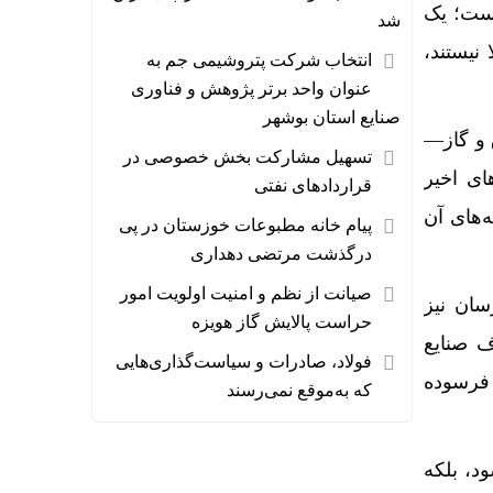
یست؛ یک
شد
نیستند،
انتخاب شرکت پتروشیمی جم به
عنوان واحد برتر پژوهش و فناوری
صنایع استان بوشهر
 و گاز—
تسهیل مشارکت بخش خصوصی در
ای اخیر
قراردادهای نفتی
‌های آن
پیام خانه مطبوعات خوزستان در پی
درگذشت مرتضی دهداری
صیانت از نظم و امنیت اولویت امور
سان نیز
حراست پالایش گاز هویزه
ف صنایع
فولاد، صادرات و سیاست‌گذاری‌هایی
 فرسوده
که به‌موقع نمی‌رسند
د، بلکه