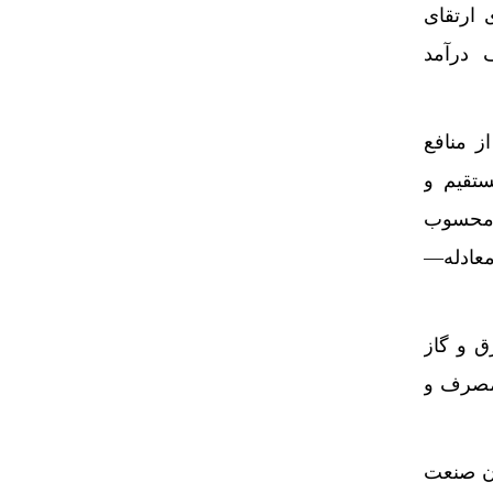
 ارتقای
 درآمد
ز منافع
تقیم و
ز محسوب
معادله—
ق و گاز
 مصرف و
ان صنعت