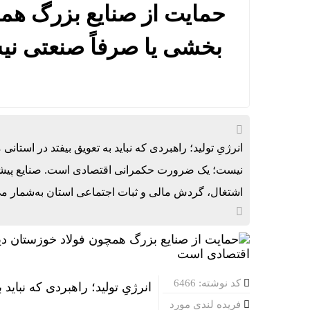
حمایت از صنایع بزرگ هم
تاب آوری، و
بخشی یا صرفاً صنعتی ن
مارون؛ وقت
علی صفی خ
سالگرد تأس
انرژیِ تولید؛ راهبردی که نباید به تعویق بیفتد در است
نیست؛ یک ضرورت حکمرانی اقتصادی است. صنایع پیشران
اشتغال، گردش مالی و ثبات اجتماعی استان به‌شمار می‌آی
کد نوشته: 6466
انرژیِ تولید؛ راهبردی که نباید ب
فریده لندی مورد