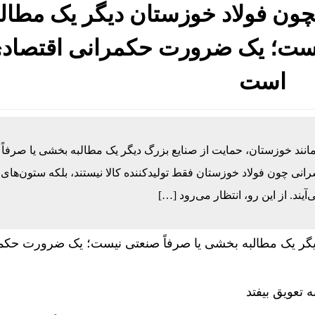
چون فولاد خوزستان دیگر یک مطالب
جه تمایز تازه پتروشیمی مارون
یست؛ یک ضرورت حکمرانی اقتصاد
ی مدیریت، از پشت میز عبور می‌کند و به خط تولید می‌رسد
است
انی سرپرست مدیریت عملیات نفت و گاز مارون شد
یس هلدینگ صباانرژی با حضور مدیرعامل و کارکنان برگزار ش
انی مانند خوزستان، حمایت از صنایع بزرگ دیگر یک مطالبه بخشی یا صرفاً
ی چون فولاد خوزستان فقط تولیدکننده کالا نیستند، بلکه ستون‌های
ند. از این رو، انتظار می‌رود […]
ه تعویق بیفتد