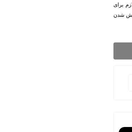
زم برای
موش شدن