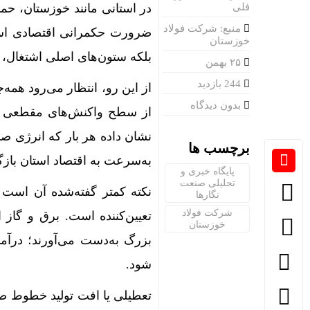
فلی
در استانی مانند خوزستان، حم
منبع: شرکت فولاد
ضرورت حکمرانی اقتصادی است.
خوزستان
بلکه ستون‌های اصلی اشتغال، گ
۲۵ بهمن
244 بازدید
از این رو، انتظار می‌رود همه
بدون دیدگاه
از سطح واکنش‌های مقطعی عبور
نشان داده هر بار که انرژی ص
برچسب ها
به‌سرعت به اقتصاد استان باز
پایگاه خبری و
تحلیلی صنعت
نکته کمتر گفته‌شده آن است ک
نگارها
شرکت فولاد
تعیین‌کننده است. برق و گاز
خوزستان
بزرگ به‌دست می‌آورند؛ درآ
شود.
تعطیلی یا افت تولید خطوط صنع